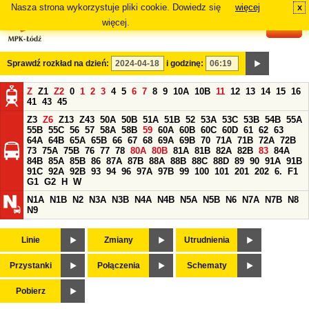
Nasza strona wykorzystuje pliki cookie. Dowiedz się
więcej
x
#
więcej.
Sprawdź rozkład na dzień:
i godzinę:
Z
Z1
Z2
0
1
2
3
4
5
6
7
8
9
10A
10B
11
12
13
14
15
16
41
43
45
Z3
Z6
Z13
Z43
50A
50B
51A
51B
52
53A
53C
53B
54B
55A
55B
55C
56
57
58A
58B
59
60A
60B
60C
60D
61
62
63
64A
64B
65A
65B
66
67
68
69A
69B
70
71A
71B
72A
72B
73
75A
75B
76
77
78
80A
80B
81A
81B
82A
82B
83
84A
84B
85A
85B
86
87A
87B
88A
88B
88C
88D
89
90
91A
91B
91C
92A
92B
93
94
96
97A
97B
99
100
101
201
202
6.
F1
G1
G2
H
W
N1A
N1B
N2
N3A
N3B
N4A
N4B
N5A
N5B
N6
N7A
N7B
N8
N9
Linie
Zmiany
Utrudnienia
Przystanki
Połączenia
Schematy
Pobierz