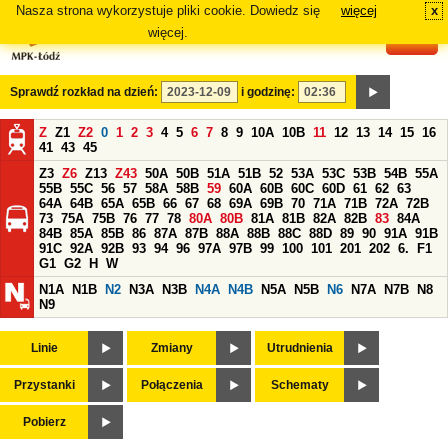
Nasza strona wykorzystuje pliki cookie. Dowiedz się
więcej
x
#
więcej.
Sprawdź rozkład na dzień:
i godzinę:
Z
Z1
Z2
0
1
2
3
4
5
6
7
8
9
10A
10B
11
12
13
14
15
16
41
43
45
Z3
Z6
Z13
Z43
50A
50B
51A
51B
52
53A
53C
53B
54B
55A
55B
55C
56
57
58A
58B
59
60A
60B
60C
60D
61
62
63
64A
64B
65A
65B
66
67
68
69A
69B
70
71A
71B
72A
72B
73
75A
75B
76
77
78
80A
80B
81A
81B
82A
82B
83
84A
84B
85A
85B
86
87A
87B
88A
88B
88C
88D
89
90
91A
91B
91C
92A
92B
93
94
96
97A
97B
99
100
101
201
202
6.
F1
G1
G2
H
W
N1A
N1B
N2
N3A
N3B
N4A
N4B
N5A
N5B
N6
N7A
N7B
N8
N9
Linie
Zmiany
Utrudnienia
Przystanki
Połączenia
Schematy
Pobierz