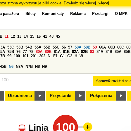
sza strona wykorzystuje pliki cookie. Dowiedz się więcej.
więcej
a pasażera
Bilety
Komunikaty
Reklama
Przetargi
O MPK
0B
11
12
13
14
15
16
41
43
45
53A
53C
53B
54B
55A
55B
55C
56
57
58A
58B
59
60A
60B
60C
60
75A
75B
76
77
78
80A
80B
81A
81B
82A
82B
83
84A
84B
85A
85B
97B
99
100
101
201
202
6.
F1
G1
G2
H
W
N5B
N6
N7A
N7B
N8
N9
a 100
Sprawdź rozkład na d
Utrudnienia
Przystanki
Połączenia
100
Linia