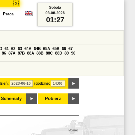
x
Sobota
08-08-2026
Praca
01:27
D
61
62
63
64A
64B
65A
65B
66
67
86
87A
87B
88A
88B
88C
88D
89
90
zień:
i godzinę:
Schematy
Pobierz
Pomoc