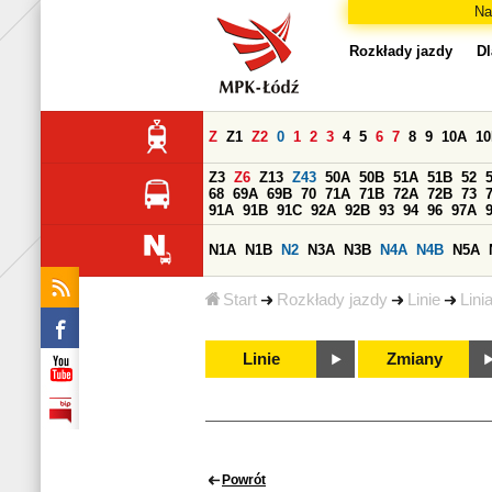
Na
Rozkłady jazdy
Dl
Z
Z1
Z2
0
1
2
3
4
5
6
7
8
9
10A
1
Z3
Z6
Z13
Z43
50A
50B
51A
51B
52
68
69A
69B
70
71A
71B
72A
72B
73
91A
91B
91C
92A
92B
93
94
96
97A
N1A
N1B
N2
N3A
N3B
N4A
N4B
N5A
Start
Rozkłady jazdy
Linie
Lini
Linie
Zmiany
Powrót