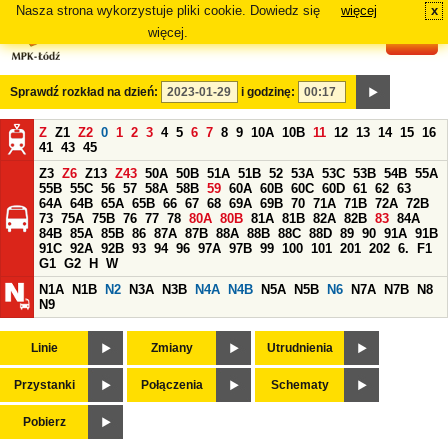
Nasza strona wykorzystuje pliki cookie. Dowiedz się
więcej
x
#
więcej.
Sprawdź rozkład na dzień:
i godzinę:
Z
Z1
Z2
0
1
2
3
4
5
6
7
8
9
10A
10B
11
12
13
14
15
16
41
43
45
Z3
Z6
Z13
Z43
50A
50B
51A
51B
52
53A
53C
53B
54B
55A
55B
55C
56
57
58A
58B
59
60A
60B
60C
60D
61
62
63
64A
64B
65A
65B
66
67
68
69A
69B
70
71A
71B
72A
72B
73
75A
75B
76
77
78
80A
80B
81A
81B
82A
82B
83
84A
84B
85A
85B
86
87A
87B
88A
88B
88C
88D
89
90
91A
91B
91C
92A
92B
93
94
96
97A
97B
99
100
101
201
202
6.
F1
G1
G2
H
W
N1A
N1B
N2
N3A
N3B
N4A
N4B
N5A
N5B
N6
N7A
N7B
N8
N9
Linie
Zmiany
Utrudnienia
Przystanki
Połączenia
Schematy
Pobierz