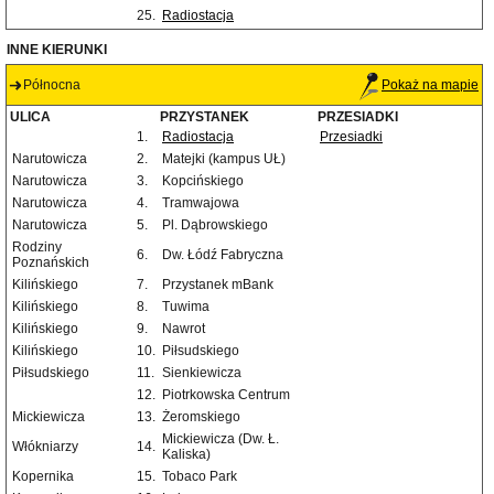
25.
Radiostacja
INNE KIERUNKI
Północna
Pokaż na mapie
ULICA
PRZYSTANEK
PRZESIADKI
1.
Radiostacja
Przesiadki
Narutowicza
2.
Matejki (kampus UŁ)
Narutowicza
3.
Kopcińskiego
Narutowicza
4.
Tramwajowa
Narutowicza
5.
Pl. Dąbrowskiego
Rodziny
6.
Dw. Łódź Fabryczna
Poznańskich
Kilińskiego
7.
Przystanek mBank
Kilińskiego
8.
Tuwima
Kilińskiego
9.
Nawrot
Kilińskiego
10.
Piłsudskiego
Piłsudskiego
11.
Sienkiewicza
12.
Piotrkowska Centrum
Mickiewicza
13.
Żeromskiego
Mickiewicza (Dw. Ł.
Włókniarzy
14.
Kaliska)
Kopernika
15.
Tobaco Park