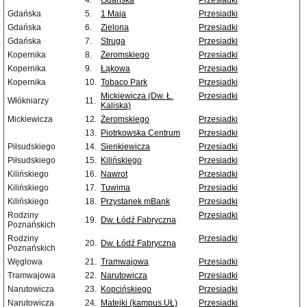
4.
Gdańska
Przesiadki
Gdańska
5.
1 Maja
Przesiadki
Gdańska
6.
Zielona
Przesiadki
Gdańska
7.
Struga
Przesiadki
Kopernika
8.
Żeromskiego
Przesiadki
Kopernika
9.
Łąkowa
Przesiadki
Kopernika
10.
Tobaco Park
Przesiadki
Mickiewicza (Dw. Ł.
Przesiadki
Włókniarzy
11.
Kaliska)
Mickiewicza
12.
Żeromskiego
Przesiadki
13.
Piotrkowska Centrum
Przesiadki
Piłsudskiego
14.
Sienkiewicza
Przesiadki
Piłsudskiego
15.
Kilińskiego
Przesiadki
Kilińskiego
16.
Nawrot
Przesiadki
Kilińskiego
17.
Tuwima
Przesiadki
Kilińskiego
18.
Przystanek mBank
Przesiadki
Rodziny
Przesiadki
19.
Dw. Łódź Fabryczna
Poznańskich
Rodziny
Przesiadki
20.
Dw. Łódź Fabryczna
Poznańskich
Węglowa
21.
Tramwajowa
Przesiadki
Tramwajowa
22.
Narutowicza
Przesiadki
Narutowicza
23.
Kopcińskiego
Przesiadki
Narutowicza
24.
Matejki (kampus UŁ)
Przesiadki