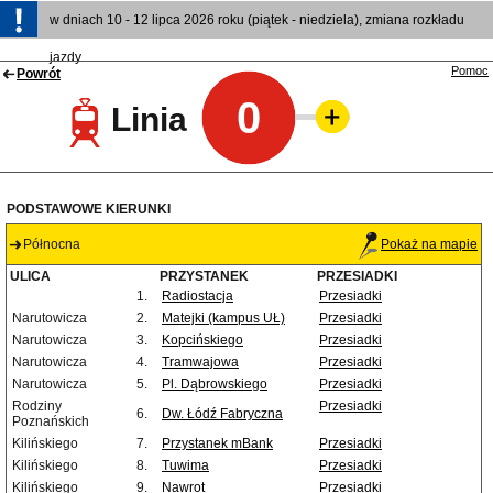
w dniach 10 - 12 lipca 2026 roku (piątek - niedziela), zmiana rozkładu
jazdy
Pomoc
Powrót
0
Linia
PODSTAWOWE KIERUNKI
Północna
Pokaż na mapie
ULICA
PRZYSTANEK
PRZESIADKI
1.
Radiostacja
Przesiadki
Narutowicza
2.
Matejki (kampus UŁ)
Przesiadki
Narutowicza
3.
Kopcińskiego
Przesiadki
Narutowicza
4.
Tramwajowa
Przesiadki
Narutowicza
5.
Pl. Dąbrowskiego
Przesiadki
Rodziny
Przesiadki
6.
Dw. Łódź Fabryczna
Poznańskich
Kilińskiego
7.
Przystanek mBank
Przesiadki
Kilińskiego
8.
Tuwima
Przesiadki
Kilińskiego
9.
Nawrot
Przesiadki