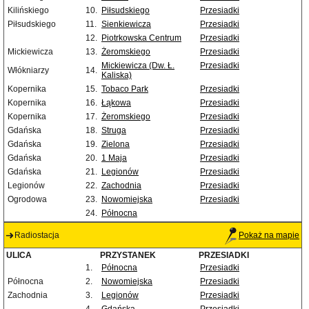
Kilińskiego
10.
Piłsudskiego
Przesiadki
Piłsudskiego
11.
Sienkiewicza
Przesiadki
12.
Piotrkowska Centrum
Przesiadki
Mickiewicza
13.
Żeromskiego
Przesiadki
Mickiewicza (Dw. Ł.
Przesiadki
Włókniarzy
14.
Kaliska)
Kopernika
15.
Tobaco Park
Przesiadki
Kopernika
16.
Łąkowa
Przesiadki
Kopernika
17.
Żeromskiego
Przesiadki
Gdańska
18.
Struga
Przesiadki
Gdańska
19.
Zielona
Przesiadki
Gdańska
20.
1 Maja
Przesiadki
Gdańska
21.
Legionów
Przesiadki
Legionów
22.
Zachodnia
Przesiadki
Ogrodowa
23.
Nowomiejska
Przesiadki
24.
Północna
Radiostacja
Pokaż na mapie
ULICA
PRZYSTANEK
PRZESIADKI
1.
Północna
Przesiadki
Północna
2.
Nowomiejska
Przesiadki
Zachodnia
3.
Legionów
Przesiadki