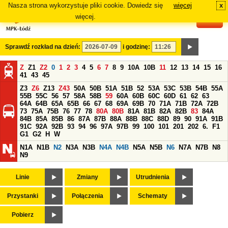
Nasza strona wykorzystuje pliki cookie. Dowiedz się
więcej
x
#
więcej.
Sprawdź rozkład na dzień:
i godzinę:
Z
Z1
Z2
0
1
2
3
4
5
6
7
8
9
10A
10B
11
12
13
14
15
16
41
43
45
Z3
Z6
Z13
Z43
50A
50B
51A
51B
52
53A
53C
53B
54B
55A
55B
55C
56
57
58A
58B
59
60A
60B
60C
60D
61
62
63
64A
64B
65A
65B
66
67
68
69A
69B
70
71A
71B
72A
72B
73
75A
75B
76
77
78
80A
80B
81A
81B
82A
82B
83
84A
84B
85A
85B
86
87A
87B
88A
88B
88C
88D
89
90
91A
91B
91C
92A
92B
93
94
96
97A
97B
99
100
101
201
202
6.
F1
G1
G2
H
W
N1A
N1B
N2
N3A
N3B
N4A
N4B
N5A
N5B
N6
N7A
N7B
N8
N9
Linie
Zmiany
Utrudnienia
Przystanki
Połączenia
Schematy
Pobierz