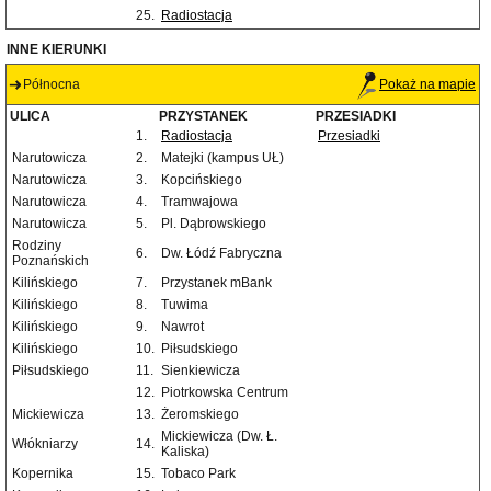
25.
Radiostacja
INNE KIERUNKI
Północna
Pokaż na mapie
ULICA
PRZYSTANEK
PRZESIADKI
1.
Radiostacja
Przesiadki
Narutowicza
2.
Matejki (kampus UŁ)
Narutowicza
3.
Kopcińskiego
Narutowicza
4.
Tramwajowa
Narutowicza
5.
Pl. Dąbrowskiego
Rodziny
6.
Dw. Łódź Fabryczna
Poznańskich
Kilińskiego
7.
Przystanek mBank
Kilińskiego
8.
Tuwima
Kilińskiego
9.
Nawrot
Kilińskiego
10.
Piłsudskiego
Piłsudskiego
11.
Sienkiewicza
12.
Piotrkowska Centrum
Mickiewicza
13.
Żeromskiego
Mickiewicza (Dw. Ł.
Włókniarzy
14.
Kaliska)
Kopernika
15.
Tobaco Park