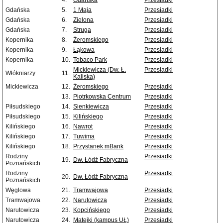
4.
Gdańska
Przesiadki
Gdańska
5.
1 Maja
Przesiadki
Gdańska
6.
Zielona
Przesiadki
Gdańska
7.
Struga
Przesiadki
Kopernika
8.
Żeromskiego
Przesiadki
Kopernika
9.
Łąkowa
Przesiadki
Kopernika
10.
Tobaco Park
Przesiadki
Mickiewicza (Dw. Ł.
Przesiadki
Włókniarzy
11.
Kaliska)
Mickiewicza
12.
Żeromskiego
Przesiadki
13.
Piotrkowska Centrum
Przesiadki
Piłsudskiego
14.
Sienkiewicza
Przesiadki
Piłsudskiego
15.
Kilińskiego
Przesiadki
Kilińskiego
16.
Nawrot
Przesiadki
Kilińskiego
17.
Tuwima
Przesiadki
Kilińskiego
18.
Przystanek mBank
Przesiadki
Rodziny
Przesiadki
19.
Dw. Łódź Fabryczna
Poznańskich
Rodziny
Przesiadki
20.
Dw. Łódź Fabryczna
Poznańskich
Węglowa
21.
Tramwajowa
Przesiadki
Tramwajowa
22.
Narutowicza
Przesiadki
Narutowicza
23.
Kopcińskiego
Przesiadki
Narutowicza
24.
Matejki (kampus UŁ)
Przesiadki