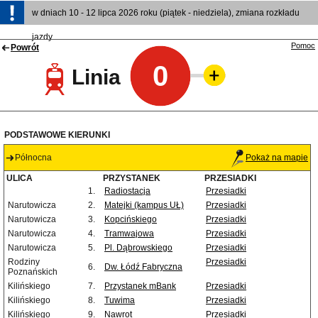
w dniach 10 - 12 lipca 2026 roku (piątek - niedziela), zmiana rozkładu
jazdy
Pomoc
Powrót
0
Linia
PODSTAWOWE KIERUNKI
Północna
Pokaż na mapie
ULICA
PRZYSTANEK
PRZESIADKI
1.
Radiostacja
Przesiadki
Narutowicza
2.
Matejki (kampus UŁ)
Przesiadki
Narutowicza
3.
Kopcińskiego
Przesiadki
Narutowicza
4.
Tramwajowa
Przesiadki
Narutowicza
5.
Pl. Dąbrowskiego
Przesiadki
Rodziny
Przesiadki
6.
Dw. Łódź Fabryczna
Poznańskich
Kilińskiego
7.
Przystanek mBank
Przesiadki
Kilińskiego
8.
Tuwima
Przesiadki
Kilińskiego
9.
Nawrot
Przesiadki