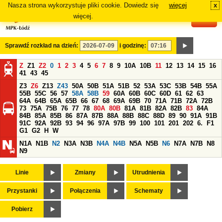
Nasza strona wykorzystuje pliki cookie. Dowiedz się
więcej
x
#
więcej.
Sprawdź rozkład na dzień:
i godzinę:
Z
Z1
Z2
0
1
2
3
4
5
6
7
8
9
10A
10B
11
12
13
14
15
16
41
43
45
Z3
Z6
Z13
Z43
50A
50B
51A
51B
52
53A
53C
53B
54B
55A
55B
55C
56
57
58A
58B
59
60A
60B
60C
60D
61
62
63
64A
64B
65A
65B
66
67
68
69A
69B
70
71A
71B
72A
72B
73
75A
75B
76
77
78
80A
80B
81A
81B
82A
82B
83
84A
84B
85A
85B
86
87A
87B
88A
88B
88C
88D
89
90
91A
91B
91C
92A
92B
93
94
96
97A
97B
99
100
101
201
202
6.
F1
G1
G2
H
W
N1A
N1B
N2
N3A
N3B
N4A
N4B
N5A
N5B
N6
N7A
N7B
N8
N9
Linie
Zmiany
Utrudnienia
Przystanki
Połączenia
Schematy
Pobierz