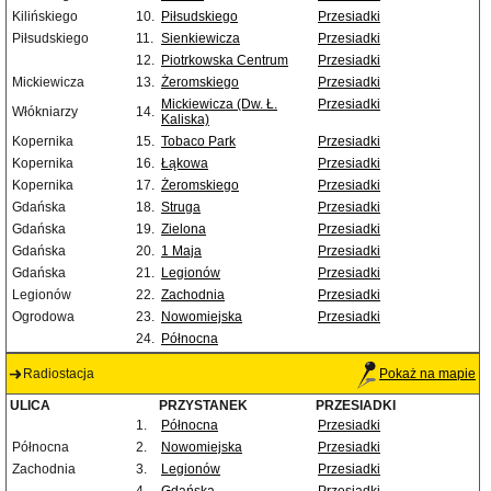
Kilińskiego
10.
Piłsudskiego
Przesiadki
Piłsudskiego
11.
Sienkiewicza
Przesiadki
12.
Piotrkowska Centrum
Przesiadki
Mickiewicza
13.
Żeromskiego
Przesiadki
Mickiewicza (Dw. Ł.
Przesiadki
Włókniarzy
14.
Kaliska)
Kopernika
15.
Tobaco Park
Przesiadki
Kopernika
16.
Łąkowa
Przesiadki
Kopernika
17.
Żeromskiego
Przesiadki
Gdańska
18.
Struga
Przesiadki
Gdańska
19.
Zielona
Przesiadki
Gdańska
20.
1 Maja
Przesiadki
Gdańska
21.
Legionów
Przesiadki
Legionów
22.
Zachodnia
Przesiadki
Ogrodowa
23.
Nowomiejska
Przesiadki
24.
Północna
Radiostacja
Pokaż na mapie
ULICA
PRZYSTANEK
PRZESIADKI
1.
Północna
Przesiadki
Północna
2.
Nowomiejska
Przesiadki
Zachodnia
3.
Legionów
Przesiadki