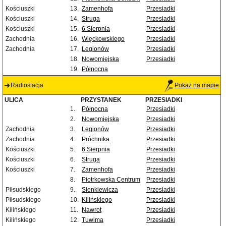
Kościuszki
13.
Zamenhofa
Przesiadki
Kościuszki
14.
Struga
Przesiadki
Kościuszki
15.
6 Sierpnia
Przesiadki
Zachodnia
16.
Więckowskiego
Przesiadki
Zachodnia
17.
Legionów
Przesiadki
18.
Nowomiejska
Przesiadki
19.
Północna
Radiostacja
Pokaż na mapie
ULICA
PRZYSTANEK
PRZESIADKI
1.
Północna
Przesiadki
2.
Nowomiejska
Przesiadki
Zachodnia
3.
Legionów
Przesiadki
Zachodnia
4.
Próchnika
Przesiadki
Kościuszki
5.
6 Sierpnia
Przesiadki
Kościuszki
6.
Struga
Przesiadki
Kościuszki
7.
Zamenhofa
Przesiadki
8.
Piotrkowska Centrum
Przesiadki
Piłsudskiego
9.
Sienkiewicza
Przesiadki
Piłsudskiego
10.
Kilińskiego
Przesiadki
Kilińskiego
11.
Nawrot
Przesiadki
Kilińskiego
12.
Tuwima
Przesiadki