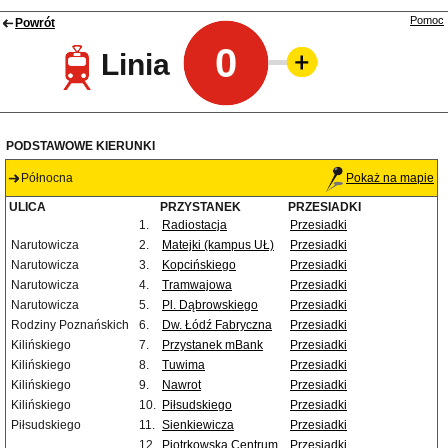
Pomoc
Powrót
0
Linia
PODSTAWOWE KIERUNKI
Północna
Pokaż na mapie
ULICA
PRZYSTANEK
PRZESIADKI
1.
Radiostacja
Przesiadki
Narutowicza
2.
Matejki (kampus UŁ)
Przesiadki
Narutowicza
3.
Kopcińskiego
Przesiadki
Narutowicza
4.
Tramwajowa
Przesiadki
Narutowicza
5.
Pl. Dąbrowskiego
Przesiadki
Rodziny Poznańskich
6.
Dw. Łódź Fabryczna
Przesiadki
Kilińskiego
7.
Przystanek mBank
Przesiadki
Kilińskiego
8.
Tuwima
Przesiadki
Kilińskiego
9.
Nawrot
Przesiadki
Kilińskiego
10.
Piłsudskiego
Przesiadki
Piłsudskiego
11.
Sienkiewicza
Przesiadki
12.
Piotrkowska Centrum
Przesiadki