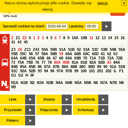
Nasza strona wykorzystuje pliki cookie. Dowiedz się
więcej
x
#
więcej.
Sprawdź rozkład na dzień:
i godzinę:
Z
Z1
Z2
0
1
2
3
4
5
6
7
8
9
10A
10B
11
12
13
14
15
16
41
43
45
Z3
Z6
Z13
Z43
50A
50B
51A
51B
52
53A
53C
53B
54B
55A
55B
55C
56
57
58A
58B
59
60A
60B
60C
60D
61
62
63
64A
64B
65A
65B
66
67
68
69A
69B
70
71A
71B
72A
72B
73
75A
75B
76
77
78
80A
80B
81A
81B
82A
82B
83
84A
84B
85A
85B
86
87A
87B
88A
88B
88C
88D
89
90
91A
91B
91C
92A
92B
93
94
96
97A
97B
99
100
101
201
202
6.
F1
G1
G2
H
W
N1A
N1B
N2
N3A
N3B
N4A
N4B
N5A
N5B
N6
N7A
N7B
N8
N9
Linie
Zmiany
Utrudnienia
Przystanki
Połączenia
Schematy
Pobierz