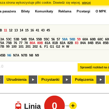
sza strona wykorzystuje pliki cookie. Dowiedz się więcej.
więcej
a pasażera
Bilety
Komunikaty
Reklama
Przetargi
O MPK
0B
11
12
13
14
15
16
41
43
45
53A
53C
53B
54B
55A
55B
55C
56
57
58A
58B
59
60A
60B
60C
60
75A
75B
76
77
78
80A
80B
81A
81B
82A
82B
83
84A
84B
85A
85B
97B
99
100
101
201
202
6.
F1
G1
G2
H
W
N5B
N6
N7A
N7B
N8
N9
a 0
Sprawdź rozkład na d
Utrudnienia
Przystanki
Połączenia
0
Linia