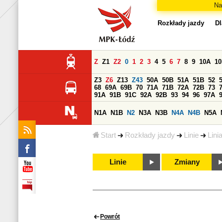
Na
Rozkłady jazdy
Dl
Z
Z1
Z2
0
1
2
3
4
5
6
7
8
9
10A
1
Z3
Z6
Z13
Z43
50A
50B
51A
51B
52
68
69A
69B
70
71A
71B
72A
72B
73
91A
91B
91C
92A
92B
93
94
96
97A
N1A
N1B
N2
N3A
N3B
N4A
N4B
N5A
Start
Rozkłady jazdy
Linie
Lini
Linie
Zmiany
Powrót