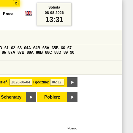
x
Sobota
08-08-2026
Praca
13:31
D
61
62
63
64A
64B
65A
65B
66
67
86
87A
87B
88A
88B
88C
88D
89
90
zień:
i godzinę:
Schematy
Pobierz
Pomoc