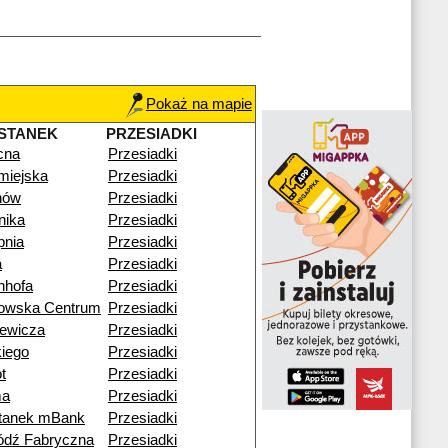
Pokaż na mapie
STANEK
PRZESIADKI
cna
Przesiadki
iejska
Przesiadki
nów
Przesiadki
nika
Przesiadki
pnia
Przesiadki
a
Przesiadki
nhofa
Przesiadki
kowska Centrum
Przesiadki
iewicza
Przesiadki
kiego
Przesiadki
t
Przesiadki
ma
Przesiadki
tanek mBank
Przesiadki
ódź Fabryczna
Przesiadki