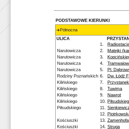
PODSTAWOWE KIERUNKI
Północna
ULICA
PRZYSTA
1.
Radiostacj
Narutowicza
2.
Matejki (k
Narutowicza
3.
Kopcińskie
Narutowicza
4.
Tramwajow
Narutowicza
5.
Pl. Dąbrow
Rodziny Poznańskich
6.
Dw. Łódź F
Kilińskiego
7.
Przystane
Kilińskiego
8.
Tuwima
Kilińskiego
9.
Nawrot
Kilińskiego
10.
Piłsudskie
Piłsudskiego
11.
Sienkiewic
12.
Piotrkowsk
Kościuszki
13.
Zamenhofa
Kościuszki
14.
Struga