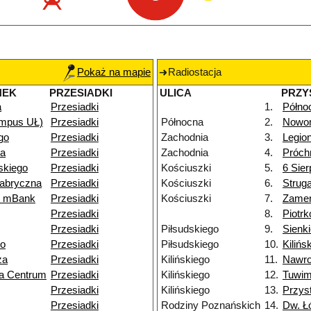
Pokaż na mapie
Radiostacja
NEK
PRZESIADKI
ULICA
PRZY
a
Przesiadki
1.
Półno
ampus UŁ)
Przesiadki
Północna
2.
Nowom
go
Przesiadki
Zachodnia
3.
Legio
a
Przesiadki
Zachodnia
4.
Próch
skiego
Przesiadki
Kościuszki
5.
6 Sier
abryczna
Przesiadki
Kościuszki
6.
Strug
k mBank
Przesiadki
Kościuszki
7.
Zame
Przesiadki
8.
Piotr
Przesiadki
Piłsudskiego
9.
Sienk
go
Przesiadki
Piłsudskiego
10.
Kilińs
za
Przesiadki
Kilińskiego
11.
Nawro
a Centrum
Przesiadki
Kilińskiego
12.
Tuwi
Przesiadki
Kilińskiego
13.
Przys
Przesiadki
Rodziny Poznańskich
14.
Dw. Ł