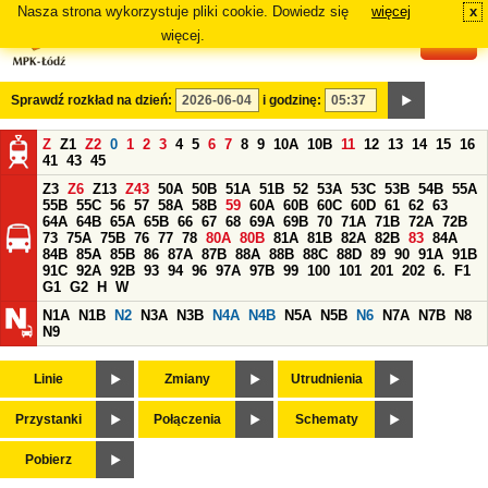
Nasza strona wykorzystuje pliki cookie. Dowiedz się
więcej
x
#
więcej.
Sprawdź rozkład na dzień:
i godzinę:
Z
Z1
Z2
0
1
2
3
4
5
6
7
8
9
10A
10B
11
12
13
14
15
16
41
43
45
Z3
Z6
Z13
Z43
50A
50B
51A
51B
52
53A
53C
53B
54B
55A
55B
55C
56
57
58A
58B
59
60A
60B
60C
60D
61
62
63
64A
64B
65A
65B
66
67
68
69A
69B
70
71A
71B
72A
72B
73
75A
75B
76
77
78
80A
80B
81A
81B
82A
82B
83
84A
84B
85A
85B
86
87A
87B
88A
88B
88C
88D
89
90
91A
91B
91C
92A
92B
93
94
96
97A
97B
99
100
101
201
202
6.
F1
G1
G2
H
W
N1A
N1B
N2
N3A
N3B
N4A
N4B
N5A
N5B
N6
N7A
N7B
N8
N9
Linie
Zmiany
Utrudnienia
Przystanki
Połączenia
Schematy
Pobierz