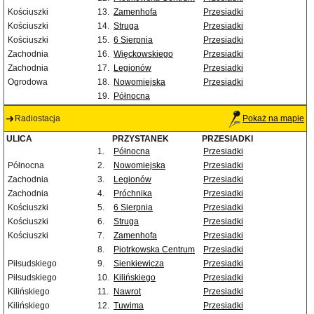
Kościuszki
13.
Zamenhofa
Przesiadki
Kościuszki
14.
Struga
Przesiadki
Kościuszki
15.
6 Sierpnia
Przesiadki
Zachodnia
16.
Więckowskiego
Przesiadki
Zachodnia
17.
Legionów
Przesiadki
Ogrodowa
18.
Nowomiejska
Przesiadki
19.
Północna
Radiostacja
Pokaż na mapie
ULICA
PRZYSTANEK
PRZESIADKI
1.
Północna
Przesiadki
Północna
2.
Nowomiejska
Przesiadki
Zachodnia
3.
Legionów
Przesiadki
Zachodnia
4.
Próchnika
Przesiadki
Kościuszki
5.
6 Sierpnia
Przesiadki
Kościuszki
6.
Struga
Przesiadki
Kościuszki
7.
Zamenhofa
Przesiadki
8.
Piotrkowska Centrum
Przesiadki
Piłsudskiego
9.
Sienkiewicza
Przesiadki
Piłsudskiego
10.
Kilińskiego
Przesiadki
Kilińskiego
11.
Nawrot
Przesiadki
Kilińskiego
12.
Tuwima
Przesiadki