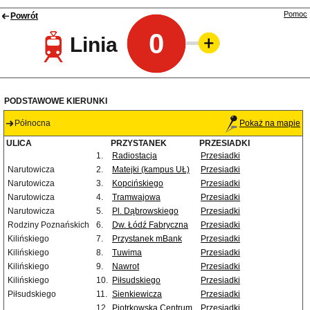
Pomoc
Powrót
0
Linia
PODSTAWOWE KIERUNKI
Północna
Pokaż na mapie
ULICA
PRZYSTANEK
PRZESIADKI
1.
Radiostacja
Przesiadki
Narutowicza
2.
Matejki (kampus UŁ)
Przesiadki
Narutowicza
3.
Kopcińskiego
Przesiadki
Narutowicza
4.
Tramwajowa
Przesiadki
Narutowicza
5.
Pl. Dąbrowskiego
Przesiadki
Rodziny Poznańskich
6.
Dw. Łódź Fabryczna
Przesiadki
Kilińskiego
7.
Przystanek mBank
Przesiadki
Kilińskiego
8.
Tuwima
Przesiadki
Kilińskiego
9.
Nawrot
Przesiadki
Kilińskiego
10.
Piłsudskiego
Przesiadki
Piłsudskiego
11.
Sienkiewicza
Przesiadki
12.
Piotrkowska Centrum
Przesiadki