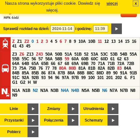
Nasza strona wykorzystuje pliki cookie. Dowiedz się
więcej
x
#
więcej.
Sprawdź rozkład na dzień:
i godzinę:
Z
Z1
Z2
0
1
2
3
4
5
6
7
8
9
10A
10B
11
12
13
14
15
16
41
43
45
Z3
Z6
Z13
Z43
50A
50B
51A
51B
52
53A
53C
53B
54B
55A
55B
55C
56
57
58A
58B
59
60A
60B
60C
60D
61
62
63
64A
64B
65A
65B
66
67
68
69A
69B
70
71A
71B
72A
72B
73
75A
75B
76
77
78
80A
80B
81A
81B
82A
82B
83
84A
84B
85A
85B
86
87A
87B
88A
88B
88C
88D
89
90
91A
91B
91C
92A
92B
93
94
96
97A
97B
99
100
101
201
202
6.
F1
G1
G2
H
W
N1A
N1B
N2
N3A
N3B
N4A
N4B
N5A
N5B
N6
N7A
N7B
N8
N9
Linie
Zmiany
Utrudnienia
Przystanki
Połączenia
Schematy
Pobierz