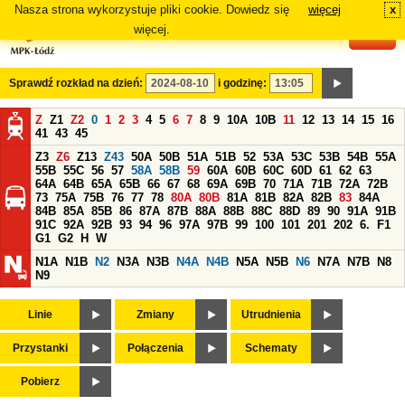
Nasza strona wykorzystuje pliki cookie. Dowiedz się
więcej
x
#
więcej.
Sprawdź rozkład na dzień:
i godzinę:
Z
Z1
Z2
0
1
2
3
4
5
6
7
8
9
10A
10B
11
12
13
14
15
16
41
43
45
Z3
Z6
Z13
Z43
50A
50B
51A
51B
52
53A
53C
53B
54B
55A
55B
55C
56
57
58A
58B
59
60A
60B
60C
60D
61
62
63
64A
64B
65A
65B
66
67
68
69A
69B
70
71A
71B
72A
72B
73
75A
75B
76
77
78
80A
80B
81A
81B
82A
82B
83
84A
84B
85A
85B
86
87A
87B
88A
88B
88C
88D
89
90
91A
91B
91C
92A
92B
93
94
96
97A
97B
99
100
101
201
202
6.
F1
G1
G2
H
W
N1A
N1B
N2
N3A
N3B
N4A
N4B
N5A
N5B
N6
N7A
N7B
N8
N9
Linie
Zmiany
Utrudnienia
Przystanki
Połączenia
Schematy
Pobierz