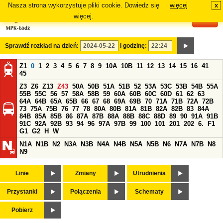
Nasza strona wykorzystuje pliki cookie. Dowiedz się
więcej
x
#
więcej.
Sprawdź rozkład na dzień:
i godzinę:
Z1
0
1
2
3
4
5
6
7
8
9
10A
10B
11
12
13
14
15
16
41
45
Z3
Z6
Z13
Z43
50A
50B
51A
51B
52
53A
53C
53B
54B
55A
55B
55C
56
57
58A
58B
59
60A
60B
60C
60D
61
62
63
64A
64B
65A
65B
66
67
68
69A
69B
70
71A
71B
72A
72B
73
75A
75B
76
77
78
80A
80B
81A
81B
82A
82B
83
84A
84B
85A
85B
86
87A
87B
88A
88B
88C
88D
89
90
91A
91B
91C
92A
92B
93
94
96
97A
97B
99
100
101
201
202
6.
F1
G1
G2
H
W
N1A
N1B
N2
N3A
N3B
N4A
N4B
N5A
N5B
N6
N7A
N7B
N8
N9
Linie
Zmiany
Utrudnienia
Przystanki
Połączenia
Schematy
Pobierz