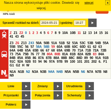
Nasza strona wykorzystuje pliki cookie. Dowiedz się
więcej
x
#
więcej.
Sprawdź rozkład na dzień:
i godzinę:
Z
Z1
Z2
0
1
2
3
4
5
6
7
8
9
10A
10B
11
12
13
14
15
16
41
43
45
Z3
Z6
Z13
Z43
50A
50B
51A
51B
52
53A
53C
53B
54B
55A
55B
55C
56
57
58A
58B
59
60A
60B
60C
60D
61
62
63
64A
64B
65A
65B
66
67
68
69A
69B
70
71A
71B
72A
72B
73
75A
75B
76
77
78
80A
80B
81A
81B
82A
82B
83
84A
84B
85A
85B
86
87A
87B
88A
88B
88C
88D
89
90
91A
91B
91C
92A
92B
93
94
96
97A
97B
99
100
101
201
202
6.
F1
G1
G2
H
W
N1A
N1B
N2
N3A
N3B
N4A
N4B
N5A
N5B
N6
N7A
N7B
N8
N9
Linie
Zmiany
Utrudnienia
Przystanki
Połączenia
Schematy
Pobierz