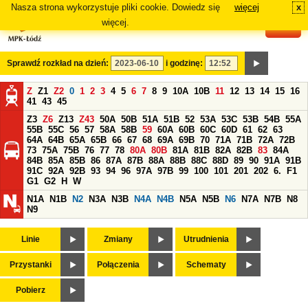
Nasza strona wykorzystuje pliki cookie. Dowiedz się
więcej
x
#
więcej.
Sprawdź rozkład na dzień:
i godzinę:
Z
Z1
Z2
0
1
2
3
4
5
6
7
8
9
10A
10B
11
12
13
14
15
16
41
43
45
Z3
Z6
Z13
Z43
50A
50B
51A
51B
52
53A
53C
53B
54B
55A
55B
55C
56
57
58A
58B
59
60A
60B
60C
60D
61
62
63
64A
64B
65A
65B
66
67
68
69A
69B
70
71A
71B
72A
72B
73
75A
75B
76
77
78
80A
80B
81A
81B
82A
82B
83
84A
84B
85A
85B
86
87A
87B
88A
88B
88C
88D
89
90
91A
91B
91C
92A
92B
93
94
96
97A
97B
99
100
101
201
202
6.
F1
G1
G2
H
W
N1A
N1B
N2
N3A
N3B
N4A
N4B
N5A
N5B
N6
N7A
N7B
N8
N9
Linie
Zmiany
Utrudnienia
Przystanki
Połączenia
Schematy
Pobierz