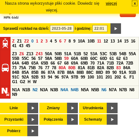
Nasza strona wykorzystuje pliki cookie. Dowiedz się
więcej
x
#
więcej.
Sprawdź rozkład na dzień:
i godzinę:
Z
Z1
Z2
0
1
2
3
4
5
6
7
8
9
10A
10B
11
12
13
14
15
16
41
43
45
Z3
Z6
Z13
Z43
50A
50B
51A
51B
52
53A
53C
53B
54B
55A
55B
55C
56
57
58A
58B
59
60A
60B
60C
60D
61
62
63
64A
64B
65A
65B
66
67
68
69A
69B
70
71A
71B
72A
72B
73
75A
75B
76
77
78
80A
80B
81A
81B
82A
82B
83
84A
84B
85A
85B
86
87A
87B
88A
88B
88C
88D
89
90
91A
91B
91C
92A
92B
93
94
96
97A
97B
99
100
101
201
202
6.
F1
G1
G2
H
W
N1A
N1B
N2
N3A
N3B
N4A
N4B
N5A
N5B
N6
N7A
N7B
N8
N9
Linie
Zmiany
Utrudnienia
Przystanki
Połączenia
Schematy
Pobierz