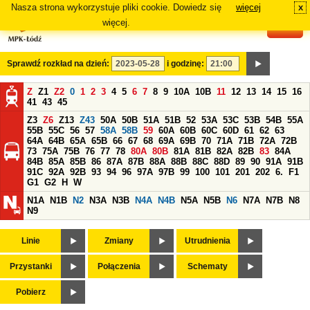
Nasza strona wykorzystuje pliki cookie. Dowiedz się
więcej
x
#
więcej.
Sprawdź rozkład na dzień:
i godzinę:
Z
Z1
Z2
0
1
2
3
4
5
6
7
8
9
10A
10B
11
12
13
14
15
16
41
43
45
Z3
Z6
Z13
Z43
50A
50B
51A
51B
52
53A
53C
53B
54B
55A
55B
55C
56
57
58A
58B
59
60A
60B
60C
60D
61
62
63
64A
64B
65A
65B
66
67
68
69A
69B
70
71A
71B
72A
72B
73
75A
75B
76
77
78
80A
80B
81A
81B
82A
82B
83
84A
84B
85A
85B
86
87A
87B
88A
88B
88C
88D
89
90
91A
91B
91C
92A
92B
93
94
96
97A
97B
99
100
101
201
202
6.
F1
G1
G2
H
W
N1A
N1B
N2
N3A
N3B
N4A
N4B
N5A
N5B
N6
N7A
N7B
N8
N9
Linie
Zmiany
Utrudnienia
Przystanki
Połączenia
Schematy
Pobierz