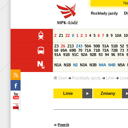
Na
Rozkłady jazdy
Dl
Z
Z1
Z2
0
1
2
3
4
5
6
7
8
9
10A
1
Z3
Z6
Z13
Z43
50A
50B
51A
51B
52
68
69A
69B
70
71A
71B
72A
72B
73
91A
91B
91C
92A
92B
93
94
96
97A
N1A
N1B
N2
N3A
N3B
N4A
N4B
N5A
Start
Rozkłady jazdy
Linie
Lini
Linie
Zmiany
Powrót