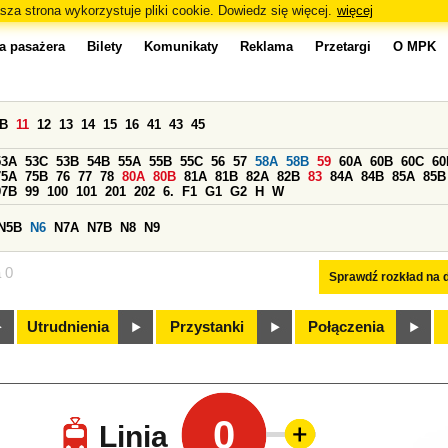
sza strona wykorzystuje pliki cookie. Dowiedz się więcej.
więcej
a pasażera
Bilety
Komunikaty
Reklama
Przetargi
O MPK
0B
11
12
13
14
15
16
41
43
45
53A
53C
53B
54B
55A
55B
55C
56
57
58A
58B
59
60A
60B
60C
60
75A
75B
76
77
78
80A
80B
81A
81B
82A
82B
83
84A
84B
85A
85B
97B
99
100
101
201
202
6.
F1
G1
G2
H
W
N5B
N6
N7A
N7B
N8
N9
a 0
Sprawdź rozkład na d
Utrudnienia
Przystanki
Połączenia
0
Linia