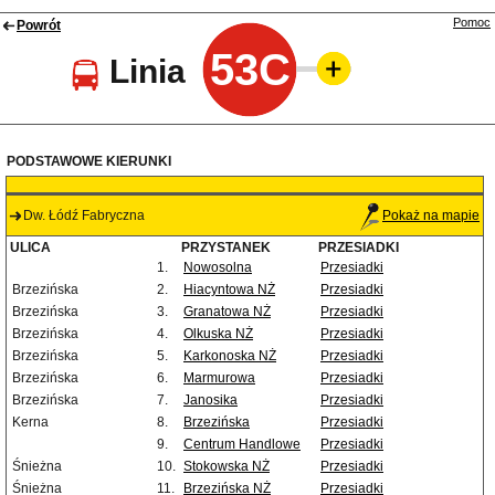
Pomoc
Powrót
53C
Linia
PODSTAWOWE KIERUNKI
Dw. Łódź Fabryczna
Pokaż na mapie
ULICA
PRZYSTANEK
PRZESIADKI
1.
Nowosolna
Przesiadki
Brzezińska
2.
Hiacyntowa NŻ
Przesiadki
Brzezińska
3.
Granatowa NŻ
Przesiadki
Brzezińska
4.
Olkuska NŻ
Przesiadki
Brzezińska
5.
Karkonoska NŻ
Przesiadki
Brzezińska
6.
Marmurowa
Przesiadki
Brzezińska
7.
Janosika
Przesiadki
Kerna
8.
Brzezińska
Przesiadki
9.
Centrum Handlowe
Przesiadki
Śnieżna
10.
Stokowska NŻ
Przesiadki
Śnieżna
11.
Brzezińska NŻ
Przesiadki