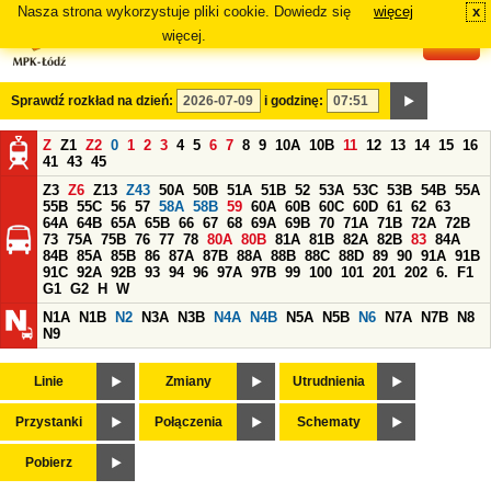
Nasza strona wykorzystuje pliki cookie. Dowiedz się
więcej
x
#
więcej.
Sprawdź rozkład na dzień:
i godzinę:
Z
Z1
Z2
0
1
2
3
4
5
6
7
8
9
10A
10B
11
12
13
14
15
16
41
43
45
Z3
Z6
Z13
Z43
50A
50B
51A
51B
52
53A
53C
53B
54B
55A
55B
55C
56
57
58A
58B
59
60A
60B
60C
60D
61
62
63
64A
64B
65A
65B
66
67
68
69A
69B
70
71A
71B
72A
72B
73
75A
75B
76
77
78
80A
80B
81A
81B
82A
82B
83
84A
84B
85A
85B
86
87A
87B
88A
88B
88C
88D
89
90
91A
91B
91C
92A
92B
93
94
96
97A
97B
99
100
101
201
202
6.
F1
G1
G2
H
W
N1A
N1B
N2
N3A
N3B
N4A
N4B
N5A
N5B
N6
N7A
N7B
N8
N9
Linie
Zmiany
Utrudnienia
Przystanki
Połączenia
Schematy
Pobierz