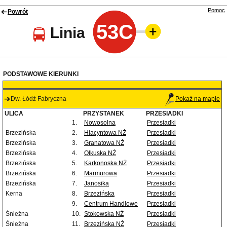
Pomoc
Powrót
53C
Linia
PODSTAWOWE KIERUNKI
Dw. Łódź Fabryczna
Pokaż na mapie
ULICA
PRZYSTANEK
PRZESIADKI
1.
Nowosolna
Przesiadki
Brzezińska
2.
Hiacyntowa NŻ
Przesiadki
Brzezińska
3.
Granatowa NŻ
Przesiadki
Brzezińska
4.
Olkuska NŻ
Przesiadki
Brzezińska
5.
Karkonoska NŻ
Przesiadki
Brzezińska
6.
Marmurowa
Przesiadki
Brzezińska
7.
Janosika
Przesiadki
Kerna
8.
Brzezińska
Przesiadki
9.
Centrum Handlowe
Przesiadki
Śnieżna
10.
Stokowska NŻ
Przesiadki
Śnieżna
11.
Brzezińska NŻ
Przesiadki