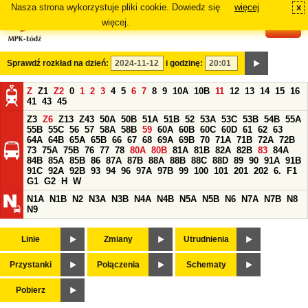
Nasza strona wykorzystuje pliki cookie. Dowiedz się
więcej
x
#
więcej.
Sprawdź rozkład na dzień:
i godzinę:
Z
Z1
Z2
0
1
2
3
4
5
6
7
8
9
10A
10B
11
12
13
14
15
16
41
43
45
Z3
Z6
Z13
Z43
50A
50B
51A
51B
52
53A
53C
53B
54B
55A
55B
55C
56
57
58A
58B
59
60A
60B
60C
60D
61
62
63
64A
64B
65A
65B
66
67
68
69A
69B
70
71A
71B
72A
72B
73
75A
75B
76
77
78
80A
80B
81A
81B
82A
82B
83
84A
84B
85A
85B
86
87A
87B
88A
88B
88C
88D
89
90
91A
91B
91C
92A
92B
93
94
96
97A
97B
99
100
101
201
202
6.
F1
G1
G2
H
W
N1A
N1B
N2
N3A
N3B
N4A
N4B
N5A
N5B
N6
N7A
N7B
N8
N9
Linie
Zmiany
Utrudnienia
Przystanki
Połączenia
Schematy
Pobierz