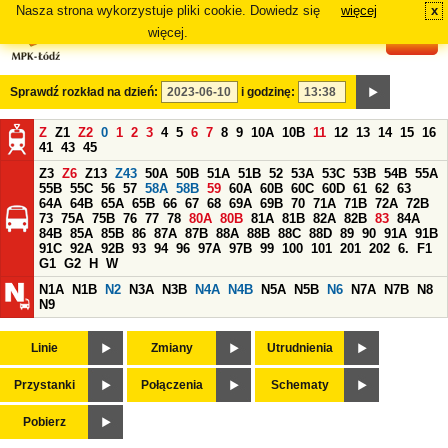
Nasza strona wykorzystuje pliki cookie. Dowiedz się
więcej
x
#
więcej.
Sprawdź rozkład na dzień:
i godzinę:
Z
Z1
Z2
0
1
2
3
4
5
6
7
8
9
10A
10B
11
12
13
14
15
16
41
43
45
Z3
Z6
Z13
Z43
50A
50B
51A
51B
52
53A
53C
53B
54B
55A
55B
55C
56
57
58A
58B
59
60A
60B
60C
60D
61
62
63
64A
64B
65A
65B
66
67
68
69A
69B
70
71A
71B
72A
72B
73
75A
75B
76
77
78
80A
80B
81A
81B
82A
82B
83
84A
84B
85A
85B
86
87A
87B
88A
88B
88C
88D
89
90
91A
91B
91C
92A
92B
93
94
96
97A
97B
99
100
101
201
202
6.
F1
G1
G2
H
W
N1A
N1B
N2
N3A
N3B
N4A
N4B
N5A
N5B
N6
N7A
N7B
N8
N9
Linie
Zmiany
Utrudnienia
Przystanki
Połączenia
Schematy
Pobierz