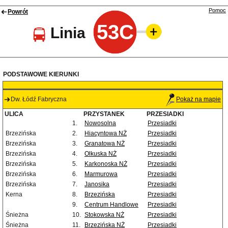
Pomoc
Powrót
53C
Linia
PODSTAWOWE KIERUNKI
Dw. Łódź Fabryczna
Pokaż na mapie
ULICA
PRZYSTANEK
PRZESIADKI
1.
Nowosolna
Przesiadki
Brzezińska
2.
Hiacyntowa NŻ
Przesiadki
Brzezińska
3.
Granatowa NŻ
Przesiadki
Brzezińska
4.
Olkuska NŻ
Przesiadki
Brzezińska
5.
Karkonoska NŻ
Przesiadki
Brzezińska
6.
Marmurowa
Przesiadki
Brzezińska
7.
Janosika
Przesiadki
Kerna
8.
Brzezińska
Przesiadki
9.
Centrum Handlowe
Przesiadki
Śnieżna
10.
Stokowska NŻ
Przesiadki
Śnieżna
11.
Brzezińska NŻ
Przesiadki