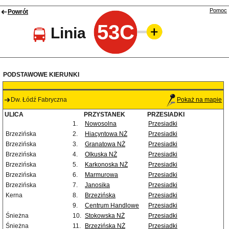
Pomoc
Powrót
53C
Linia
PODSTAWOWE KIERUNKI
Dw. Łódź Fabryczna
Pokaż na mapie
ULICA
PRZYSTANEK
PRZESIADKI
1.
Nowosolna
Przesiadki
Brzezińska
2.
Hiacyntowa NŻ
Przesiadki
Brzezińska
3.
Granatowa NŻ
Przesiadki
Brzezińska
4.
Olkuska NŻ
Przesiadki
Brzezińska
5.
Karkonoska NŻ
Przesiadki
Brzezińska
6.
Marmurowa
Przesiadki
Brzezińska
7.
Janosika
Przesiadki
Kerna
8.
Brzezińska
Przesiadki
9.
Centrum Handlowe
Przesiadki
Śnieżna
10.
Stokowska NŻ
Przesiadki
Śnieżna
11.
Brzezińska NŻ
Przesiadki