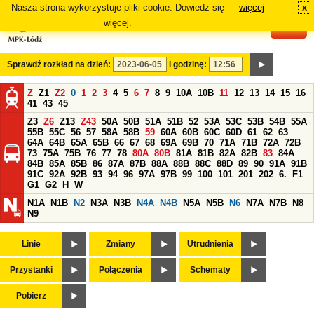
Nasza strona wykorzystuje pliki cookie. Dowiedz się
więcej
x
#
więcej.
Sprawdź rozkład na dzień:
i godzinę:
Z
Z1
Z2
0
1
2
3
4
5
6
7
8
9
10A
10B
11
12
13
14
15
16
41
43
45
Z3
Z6
Z13
Z43
50A
50B
51A
51B
52
53A
53C
53B
54B
55A
55B
55C
56
57
58A
58B
59
60A
60B
60C
60D
61
62
63
64A
64B
65A
65B
66
67
68
69A
69B
70
71A
71B
72A
72B
73
75A
75B
76
77
78
80A
80B
81A
81B
82A
82B
83
84A
84B
85A
85B
86
87A
87B
88A
88B
88C
88D
89
90
91A
91B
91C
92A
92B
93
94
96
97A
97B
99
100
101
201
202
6.
F1
G1
G2
H
W
N1A
N1B
N2
N3A
N3B
N4A
N4B
N5A
N5B
N6
N7A
N7B
N8
N9
Linie
Zmiany
Utrudnienia
Przystanki
Połączenia
Schematy
Pobierz