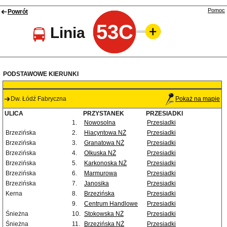
Pomoc
Powrót
53C
Linia
PODSTAWOWE KIERUNKI
Dw. Łódź Fabryczna
Pokaż na mapie
ULICA
PRZYSTANEK
PRZESIADKI
1.
Nowosolna
Przesiadki
Brzezińska
2.
Hiacyntowa NŻ
Przesiadki
Brzezińska
3.
Granatowa NŻ
Przesiadki
Brzezińska
4.
Olkuska NŻ
Przesiadki
Brzezińska
5.
Karkonoska NŻ
Przesiadki
Brzezińska
6.
Marmurowa
Przesiadki
Brzezińska
7.
Janosika
Przesiadki
Kerna
8.
Brzezińska
Przesiadki
9.
Centrum Handlowe
Przesiadki
Śnieżna
10.
Stokowska NŻ
Przesiadki
Śnieżna
11.
Brzezińska NŻ
Przesiadki