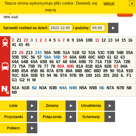
Nasza strona wykorzystuje pliki cookie. Dowiedz się
więcej
x
#
więcej.
Sprawdź rozkład na dzień:
i godzinę:
Z
Z1
Z2
0
1
2
3
4
5
6
7
8
9
10A
10B
11
12
13
14
15
16
41
43
45
Z3
Z6
Z13
Z43
50A
50B
51A
51B
52
53A
53C
53B
54B
55A
55B
55C
56
57
58A
58B
59
60A
60B
60C
60D
61
62
63
64A
64B
65A
65B
66
67
68
69A
69B
70
71A
71B
72A
72B
73
75A
75B
76
77
78
80A
80B
81A
81B
82A
82B
83
84A
84B
85A
85B
86
87A
87B
88A
88B
88C
88D
89
90
91A
91B
91C
92A
92B
93
94
96
97A
97B
99
100
101
201
202
6.
F1
G1
G2
H
W
N1A
N1B
N2
N3A
N3B
N4A
N4B
N5A
N5B
N6
N7A
N7B
N8
N9
Linie
Zmiany
Utrudnienia
Przystanki
Połączenia
Schematy
Pobierz