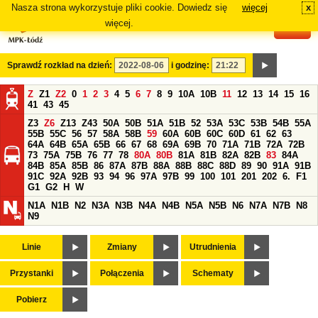
Nasza strona wykorzystuje pliki cookie. Dowiedz się
więcej
x
#
więcej.
Sprawdź rozkład na dzień:
i godzinę:
Z
Z1
Z2
0
1
2
3
4
5
6
7
8
9
10A
10B
11
12
13
14
15
16
41
43
45
Z3
Z6
Z13
Z43
50A
50B
51A
51B
52
53A
53C
53B
54B
55A
55B
55C
56
57
58A
58B
59
60A
60B
60C
60D
61
62
63
64A
64B
65A
65B
66
67
68
69A
69B
70
71A
71B
72A
72B
73
75A
75B
76
77
78
80A
80B
81A
81B
82A
82B
83
84A
84B
85A
85B
86
87A
87B
88A
88B
88C
88D
89
90
91A
91B
91C
92A
92B
93
94
96
97A
97B
99
100
101
201
202
6.
F1
G1
G2
H
W
N1A
N1B
N2
N3A
N3B
N4A
N4B
N5A
N5B
N6
N7A
N7B
N8
N9
Linie
Zmiany
Utrudnienia
Przystanki
Połączenia
Schematy
Pobierz