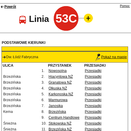
Pomoc
Powrót
53C
Linia
PODSTAWOWE KIERUNKI
Dw. Łódź Fabryczna
Pokaż na mapie
ULICA
PRZYSTANEK
PRZESIADKI
1.
Nowosolna
Przesiadki
Brzezińska
2.
Hiacyntowa NŻ
Przesiadki
Brzezińska
3.
Granatowa NŻ
Przesiadki
Brzezińska
4.
Olkuska NŻ
Przesiadki
Brzezińska
5.
Karkonoska NŻ
Przesiadki
Brzezińska
6.
Marmurowa
Przesiadki
Brzezińska
7.
Janosika
Przesiadki
Kerna
8.
Brzezińska
Przesiadki
9.
Centrum Handlowe
Przesiadki
Śnieżna
10.
Stokowska NŻ
Przesiadki
Śnieżna
11.
Brzezińska NŻ
Przesiadki