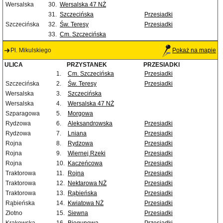
Wersalska
30.
Wersalska 47 NŻ
31.
Szczecińska
Przesiadki
Szczecińska
32.
Św. Teresy
Przesiadki
33.
Cm. Szczecińska
Pl. Mikulskiego
Pokaż na mapie
ULICA
PRZYSTANEK
PRZESIADKI
1.
Cm. Szczecińska
Przesiadki
Szczecińska
2.
Św. Teresy
Przesiadki
Wersalska
3.
Szczecińska
Wersalska
4.
Wersalska 47 NŻ
Szparagowa
5.
Morgowa
Rydzowa
6.
Aleksandrowska
Przesiadki
Rydzowa
7.
Lniana
Przesiadki
Rojna
8.
Rydzowa
Przesiadki
Rojna
9.
Wiernej Rzeki
Przesiadki
Rojna
10.
Kaczeńcowa
Przesiadki
Traktorowa
11.
Rojna
Przesiadki
Traktorowa
12.
Nektarowa NŻ
Przesiadki
Traktorowa
13.
Rąbieńska
Przesiadki
Rąbieńska
14.
Kwiatowa NŻ
Przesiadki
Złotno
15.
Siewna
Przesiadki