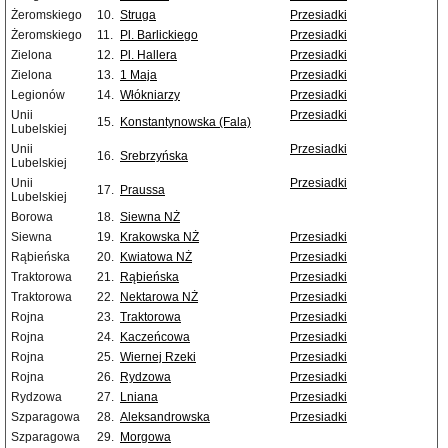
Żeromskiego
10.
Struga
Przesiadki
Żeromskiego
11.
Pl. Barlickiego
Przesiadki
Zielona
12.
Pl. Hallera
Przesiadki
Zielona
13.
1 Maja
Przesiadki
Legionów
14.
Włókniarzy
Przesiadki
Unii
Przesiadki
15.
Konstantynowska (Fala)
Lubelskiej
Unii
Przesiadki
16.
Srebrzyńska
Lubelskiej
Unii
Przesiadki
17.
Praussa
Lubelskiej
Borowa
18.
Siewna NŻ
Siewna
19.
Krakowska NŻ
Przesiadki
Rąbieńska
20.
Kwiatowa NŻ
Przesiadki
Traktorowa
21.
Rąbieńska
Przesiadki
Traktorowa
22.
Nektarowa NŻ
Przesiadki
Rojna
23.
Traktorowa
Przesiadki
Rojna
24.
Kaczeńcowa
Przesiadki
Rojna
25.
Wiernej Rzeki
Przesiadki
Rojna
26.
Rydzowa
Przesiadki
Rydzowa
27.
Lniana
Przesiadki
Szparagowa
28.
Aleksandrowska
Przesiadki
Szparagowa
29.
Morgowa