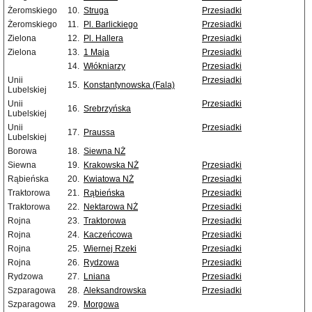
Żeromskiego
10.
Struga
Przesiadki
Żeromskiego
11.
Pl. Barlickiego
Przesiadki
Zielona
12.
Pl. Hallera
Przesiadki
Zielona
13.
1 Maja
Przesiadki
14.
Włókniarzy
Przesiadki
Unii
Przesiadki
15.
Konstantynowska (Fala)
Lubelskiej
Unii
Przesiadki
16.
Srebrzyńska
Lubelskiej
Unii
Przesiadki
17.
Praussa
Lubelskiej
Borowa
18.
Siewna NŻ
Siewna
19.
Krakowska NŻ
Przesiadki
Rąbieńska
20.
Kwiatowa NŻ
Przesiadki
Traktorowa
21.
Rąbieńska
Przesiadki
Traktorowa
22.
Nektarowa NŻ
Przesiadki
Rojna
23.
Traktorowa
Przesiadki
Rojna
24.
Kaczeńcowa
Przesiadki
Rojna
25.
Wiernej Rzeki
Przesiadki
Rojna
26.
Rydzowa
Przesiadki
Rydzowa
27.
Lniana
Przesiadki
Szparagowa
28.
Aleksandrowska
Przesiadki
Szparagowa
29.
Morgowa