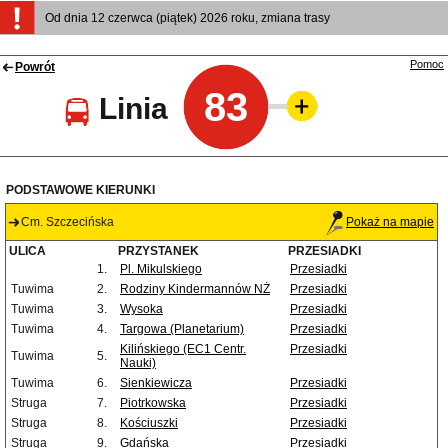
Od dnia 12 czerwca (piątek) 2026 roku, zmiana trasy
Pomoc
Powrót
83
Linia
PODSTAWOWE KIERUNKI
Cm. Szczecińska
Pokaż na mapie
ULICA
PRZYSTANEK
PRZESIADKI
1.
Pl. Mikulskiego
Przesiadki
Tuwima
2.
Rodziny Kindermannów NŻ
Przesiadki
Tuwima
3.
Wysoka
Przesiadki
Tuwima
4.
Targowa (Planetarium)
Przesiadki
Kilińskiego (EC1 Centr.
Przesiadki
Tuwima
5.
Nauki)
Tuwima
6.
Sienkiewicza
Przesiadki
Struga
7.
Piotrkowska
Przesiadki
Struga
8.
Kościuszki
Przesiadki
Struga
9.
Gdańska
Przesiadki