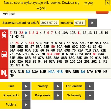
Nasza strona wykorzystuje pliki cookie. Dowiedz się
więcej
x
#
więcej.
Sprawdź rozkład na dzień:
i godzinę:
Z
Z1
Z2
0
1
2
3
4
5
6
7
8
9
10A
10B
11
12
13
14
15
16
41
43
45
Z3
Z6
Z13
Z43
50A
50B
51A
51B
52
53A
53C
53B
54B
55A
55B
55C
56
57
58A
58B
59
60A
60B
60C
60D
61
62
63
64A
64B
65A
65B
66
67
68
69A
69B
70
71A
71B
72A
72B
73
75A
75B
76
77
78
80A
80B
81A
81B
82A
82B
83
84A
84B
85A
85B
86
87A
87B
88A
88B
88C
88D
89
90
91A
91B
91C
92A
92B
93
94
96
97A
97B
99
100
101
201
202
6.
F1
G1
G2
H
W
N1A
N1B
N2
N3A
N3B
N4A
N4B
N5A
N5B
N6
N7A
N7B
N8
N9
Linie
Zmiany
Utrudnienia
Przystanki
Połączenia
Schematy
Pobierz