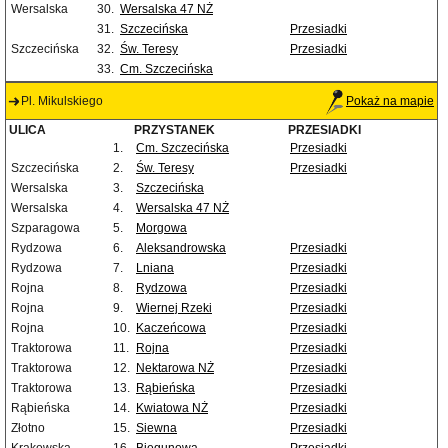
Wersalska
30.
Wersalska 47 NŻ
31.
Szczecińska
Przesiadki
Szczecińska
32.
Św. Teresy
Przesiadki
33.
Cm. Szczecińska
Pl. Mikulskiego
Pokaż na mapie
ULICA
PRZYSTANEK
PRZESIADKI
1.
Cm. Szczecińska
Przesiadki
Szczecińska
2.
Św. Teresy
Przesiadki
Wersalska
3.
Szczecińska
Wersalska
4.
Wersalska 47 NŻ
Szparagowa
5.
Morgowa
Rydzowa
6.
Aleksandrowska
Przesiadki
Rydzowa
7.
Lniana
Przesiadki
Rojna
8.
Rydzowa
Przesiadki
Rojna
9.
Wiernej Rzeki
Przesiadki
Rojna
10.
Kaczeńcowa
Przesiadki
Traktorowa
11.
Rojna
Przesiadki
Traktorowa
12.
Nektarowa NŻ
Przesiadki
Traktorowa
13.
Rąbieńska
Przesiadki
Rąbieńska
14.
Kwiatowa NŻ
Przesiadki
Złotno
15.
Siewna
Przesiadki