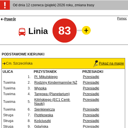
Od dnia 12 czerwca (piątek) 2026 roku, zmiana trasy
Pomoc
Powrót
83
Linia
PODSTAWOWE KIERUNKI
Cm. Szczecińska
Pokaż na mapie
ULICA
PRZYSTANEK
PRZESIADKI
1.
Pl. Mikulskiego
Przesiadki
Tuwima
2.
Rodziny Kindermannów NŻ
Przesiadki
Tuwima
3.
Wysoka
Przesiadki
Tuwima
4.
Targowa (Planetarium)
Przesiadki
Kilińskiego (EC1 Centr.
Przesiadki
Tuwima
5.
Nauki)
Tuwima
6.
Sienkiewicza
Przesiadki
Struga
7.
Piotrkowska
Przesiadki
Struga
8.
Kościuszki
Przesiadki
Struga
9.
Gdańska
Przesiadki