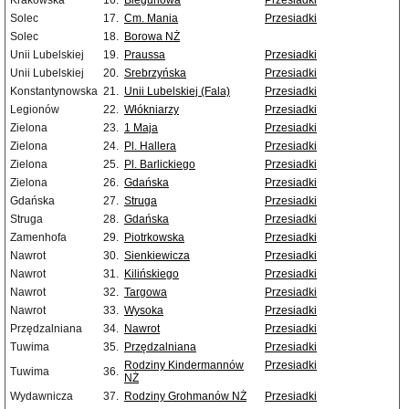
Krakowska
16.
Biegunowa
Przesiadki
Solec
17.
Cm. Mania
Przesiadki
Solec
18.
Borowa NŻ
Unii Lubelskiej
19.
Praussa
Przesiadki
Unii Lubelskiej
20.
Srebrzyńska
Przesiadki
Konstantynowska
21.
Unii Lubelskiej (Fala)
Przesiadki
Legionów
22.
Włókniarzy
Przesiadki
Zielona
23.
1 Maja
Przesiadki
Zielona
24.
Pl. Hallera
Przesiadki
Zielona
25.
Pl. Barlickiego
Przesiadki
Zielona
26.
Gdańska
Przesiadki
Gdańska
27.
Struga
Przesiadki
Struga
28.
Gdańska
Przesiadki
Zamenhofa
29.
Piotrkowska
Przesiadki
Nawrot
30.
Sienkiewicza
Przesiadki
Nawrot
31.
Kilińskiego
Przesiadki
Nawrot
32.
Targowa
Przesiadki
Nawrot
33.
Wysoka
Przesiadki
Przędzalniana
34.
Nawrot
Przesiadki
Tuwima
35.
Przędzalniana
Przesiadki
Rodziny Kindermannów
Przesiadki
Tuwima
36.
NŻ
Wydawnicza
37.
Rodziny Grohmanów NŻ
Przesiadki