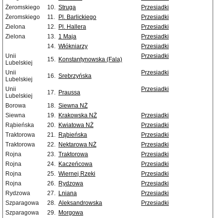
Żeromskiego
10.
Struga
Przesiadki
Żeromskiego
11.
Pl. Barlickiego
Przesiadki
Zielona
12.
Pl. Hallera
Przesiadki
Zielona
13.
1 Maja
Przesiadki
14.
Włókniarzy
Przesiadki
Unii
Przesiadki
15.
Konstantynowska (Fala)
Lubelskiej
Unii
Przesiadki
16.
Srebrzyńska
Lubelskiej
Unii
Przesiadki
17.
Praussa
Lubelskiej
Borowa
18.
Siewna NŻ
Siewna
19.
Krakowska NŻ
Przesiadki
Rąbieńska
20.
Kwiatowa NŻ
Przesiadki
Traktorowa
21.
Rąbieńska
Przesiadki
Traktorowa
22.
Nektarowa NŻ
Przesiadki
Rojna
23.
Traktorowa
Przesiadki
Rojna
24.
Kaczeńcowa
Przesiadki
Rojna
25.
Wiernej Rzeki
Przesiadki
Rojna
26.
Rydzowa
Przesiadki
Rydzowa
27.
Lniana
Przesiadki
Szparagowa
28.
Aleksandrowska
Przesiadki
Szparagowa
29.
Morgowa