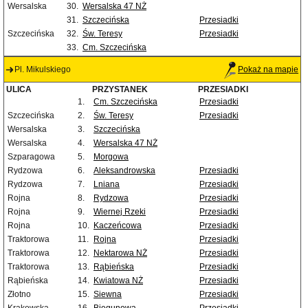
Wersalska
30.
Wersalska 47 NŻ
31.
Szczecińska
Przesiadki
Szczecińska
32.
Św. Teresy
Przesiadki
33.
Cm. Szczecińska
Pl. Mikulskiego
Pokaż na mapie
ULICA
PRZYSTANEK
PRZESIADKI
1.
Cm. Szczecińska
Przesiadki
Szczecińska
2.
Św. Teresy
Przesiadki
Wersalska
3.
Szczecińska
Wersalska
4.
Wersalska 47 NŻ
Szparagowa
5.
Morgowa
Rydzowa
6.
Aleksandrowska
Przesiadki
Rydzowa
7.
Lniana
Przesiadki
Rojna
8.
Rydzowa
Przesiadki
Rojna
9.
Wiernej Rzeki
Przesiadki
Rojna
10.
Kaczeńcowa
Przesiadki
Traktorowa
11.
Rojna
Przesiadki
Traktorowa
12.
Nektarowa NŻ
Przesiadki
Traktorowa
13.
Rąbieńska
Przesiadki
Rąbieńska
14.
Kwiatowa NŻ
Przesiadki
Złotno
15.
Siewna
Przesiadki