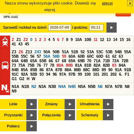
Nasza strona wykorzystuje pliki cookie. Dowiedz się
więcej
x
#
więcej.
Sprawdź rozkład na dzień:
i godzinę:
Z
Z1
Z2
0
1
2
3
4
5
6
7
8
9
10A
10B
11
12
13
14
15
16
41
43
45
Z3
Z6
Z13
Z43
50A
50B
51A
51B
52
53A
53C
53B
54B
55A
55B
55C
56
57
58A
58B
59
60A
60B
60C
60D
61
62
63
64A
64B
65A
65B
66
67
68
69A
69B
70
71A
71B
72A
72B
73
75A
75B
76
77
78
80A
80B
81A
81B
82A
82B
83
84A
84B
85A
85B
86
87A
87B
88A
88B
88C
88D
89
90
91A
91B
91C
92A
92B
93
94
96
97A
97B
99
100
101
201
202
6.
F1
G1
G2
H
W
N1A
N1B
N2
N3A
N3B
N4A
N4B
N5A
N5B
N6
N7A
N7B
N8
N9
Linie
Zmiany
Utrudnienia
Przystanki
Połączenia
Schematy
Pobierz