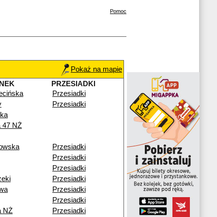
Pomoc
Pokaż na mapie
NEK
PRZESIADKI
ecińska
Przesiadki
y
Przesiadki
ska
 47 NŻ
rowska
Przesiadki
Przesiadki
Przesiadki
zeki
Przesiadki
wa
Przesiadki
Przesiadki
a NŻ
Przesiadki