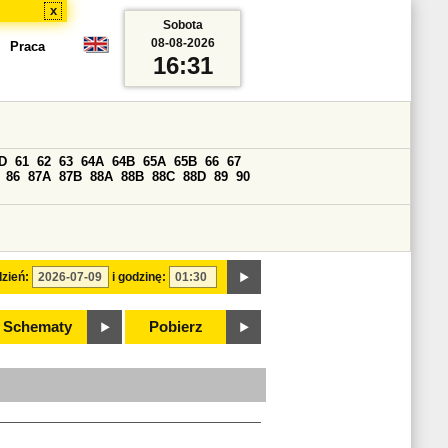
x
Sobota
08-08-2026
Praca
16:31
D
61
62
63
64A
64B
65A
65B
66
67
86
87A
87B
88A
88B
88C
88D
89
90
zień:
i godzinę:
Schematy
Pobierz