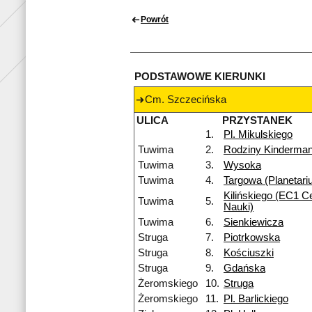
Powrót
PODSTAWOWE KIERUNKI
Cm. Szczecińska
ULICA
PRZYSTANEK
1.
Pl. Mikulskiego
Tuwima
2.
Rodziny Kinderma
Tuwima
3.
Wysoka
Tuwima
4.
Targowa (Planetari
Kilińskiego (EC1 Ce
Tuwima
5.
Nauki)
Tuwima
6.
Sienkiewicza
Struga
7.
Piotrkowska
Struga
8.
Kościuszki
Struga
9.
Gdańska
Żeromskiego
10.
Struga
Żeromskiego
11.
Pl. Barlickiego