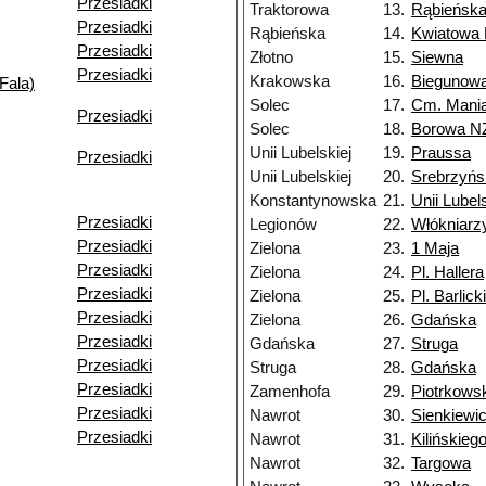
Przesiadki
Traktorowa
13.
Rąbieńsk
Przesiadki
Rąbieńska
14.
Kwiatowa
Przesiadki
Złotno
15.
Siewna
Przesiadki
Krakowska
16.
Biegunow
Fala)
Solec
17.
Cm. Mani
Przesiadki
Solec
18.
Borowa N
Unii Lubelskiej
19.
Praussa
Przesiadki
Unii Lubelskiej
20.
Srebrzyńs
Konstantynowska
21.
Unii Lubels
Przesiadki
Legionów
22.
Włókniarz
Przesiadki
Zielona
23.
1 Maja
Przesiadki
Zielona
24.
Pl. Hallera
Przesiadki
Zielona
25.
Pl. Barlick
Przesiadki
Zielona
26.
Gdańska
Przesiadki
Gdańska
27.
Struga
Przesiadki
Struga
28.
Gdańska
Przesiadki
Zamenhofa
29.
Piotrkows
Przesiadki
Nawrot
30.
Sienkiewi
Przesiadki
Nawrot
31.
Kilińskieg
Nawrot
32.
Targowa