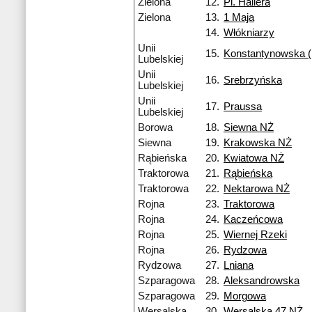
Zielona
12.
Pl. Hallera
Zielona
13.
1 Maja
14.
Włókniarzy
Unii
15.
Konstantynowska (
Lubelskiej
Unii
16.
Srebrzyńska
Lubelskiej
Unii
17.
Praussa
Lubelskiej
Borowa
18.
Siewna NŻ
Siewna
19.
Krakowska NŻ
Rąbieńska
20.
Kwiatowa NŻ
Traktorowa
21.
Rąbieńska
Traktorowa
22.
Nektarowa NŻ
Rojna
23.
Traktorowa
Rojna
24.
Kaczeńcowa
Rojna
25.
Wiernej Rzeki
Rojna
26.
Rydzowa
Rydzowa
27.
Lniana
Szparagowa
28.
Aleksandrowska
Szparagowa
29.
Morgowa
Wersalska
30.
Wersalska 47 NŻ