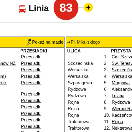
83
Linia
Pokaż na mapie
Pl. Mikulskiego
PRZESIADKI
ULICA
PRZYSTA
Przesiadki
1.
Cm. Szcz
nnów NŻ
Przesiadki
Szczecińska
2.
Św. Teres
Przesiadki
Wersalska
3.
Szczeciń
um)
Przesiadki
Wersalska
4.
Wersalska
ntr.
Przesiadki
Szparagowa
5.
Morgowa
Rydzowa
6.
Aleksand
Przesiadki
Rydzowa
7.
Lniana
Przesiadki
Rojna
8.
Rydzowa
Przesiadki
Rojna
9.
Wiernej R
Przesiadki
Rojna
10.
Kaczeńco
Przesiadki
Traktorowa
11.
Rojna
Przesiadki
Traktorowa
12.
Nektarow