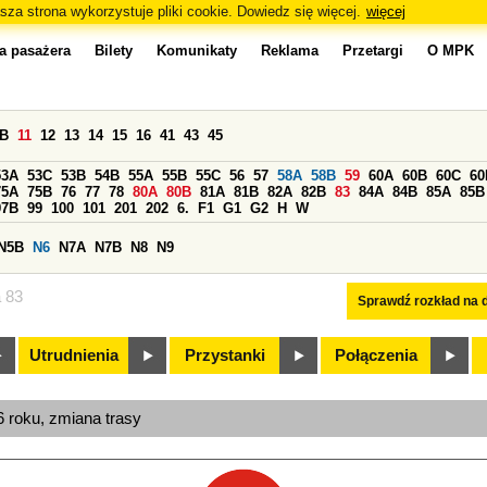
sza strona wykorzystuje pliki cookie. Dowiedz się więcej.
więcej
a pasażera
Bilety
Komunikaty
Reklama
Przetargi
O MPK
0B
11
12
13
14
15
16
41
43
45
53A
53C
53B
54B
55A
55B
55C
56
57
58A
58B
59
60A
60B
60C
60
75A
75B
76
77
78
80A
80B
81A
81B
82A
82B
83
84A
84B
85A
85B
97B
99
100
101
201
202
6.
F1
G1
G2
H
W
N5B
N6
N7A
N7B
N8
N9
a 83
Sprawdź rozkład na d
Utrudnienia
Przystanki
Połączenia
6 roku, zmiana trasy