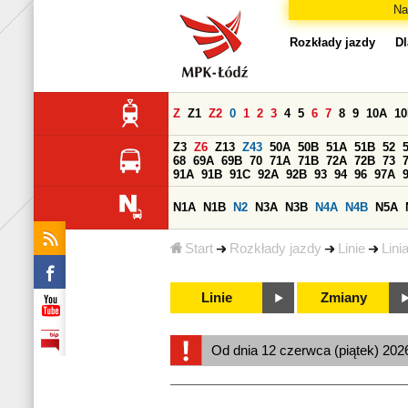
Na
Rozkłady jazdy
Dl
Z
Z1
Z2
0
1
2
3
4
5
6
7
8
9
10A
1
Z3
Z6
Z13
Z43
50A
50B
51A
51B
52
68
69A
69B
70
71A
71B
72A
72B
73
91A
91B
91C
92A
92B
93
94
96
97A
N1A
N1B
N2
N3A
N3B
N4A
N4B
N5A
Start
Rozkłady jazdy
Linie
Lini
Linie
Zmiany
Od dnia 12 czerwca (piątek) 202