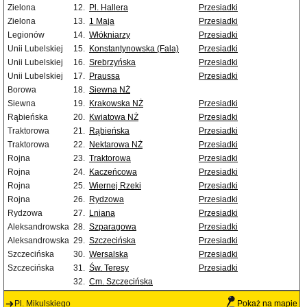
Zielona
12.
Pl. Hallera
Przesiadki
Zielona
13.
1 Maja
Przesiadki
Legionów
14.
Włókniarzy
Przesiadki
Unii Lubelskiej
15.
Konstantynowska (Fala)
Przesiadki
Unii Lubelskiej
16.
Srebrzyńska
Przesiadki
Unii Lubelskiej
17.
Praussa
Przesiadki
Borowa
18.
Siewna NŻ
Siewna
19.
Krakowska NŻ
Przesiadki
Rąbieńska
20.
Kwiatowa NŻ
Przesiadki
Traktorowa
21.
Rąbieńska
Przesiadki
Traktorowa
22.
Nektarowa NŻ
Przesiadki
Rojna
23.
Traktorowa
Przesiadki
Rojna
24.
Kaczeńcowa
Przesiadki
Rojna
25.
Wiernej Rzeki
Przesiadki
Rojna
26.
Rydzowa
Przesiadki
Rydzowa
27.
Lniana
Przesiadki
Aleksandrowska
28.
Szparagowa
Przesiadki
Aleksandrowska
29.
Szczecińska
Przesiadki
Szczecińska
30.
Wersalska
Przesiadki
Szczecińska
31.
Św. Teresy
Przesiadki
32.
Cm. Szczecińska
Pl. Mikulskiego
Pokaż na mapie