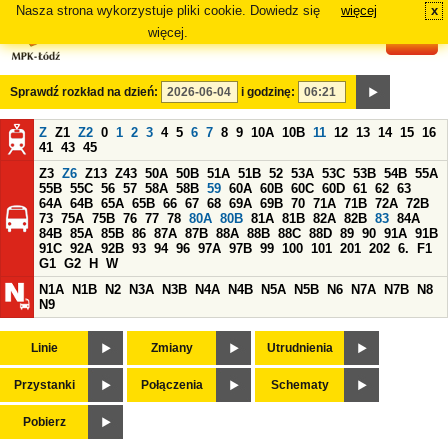
Nasza strona wykorzystuje pliki cookie. Dowiedz się
więcej
x
#
więcej.
Sprawdź rozkład na dzień:
i godzinę:
Z
Z1
Z2
0
1
2
3
4
5
6
7
8
9
10A
10B
11
12
13
14
15
16
41
43
45
Z3
Z6
Z13
Z43
50A
50B
51A
51B
52
53A
53C
53B
54B
55A
55B
55C
56
57
58A
58B
59
60A
60B
60C
60D
61
62
63
64A
64B
65A
65B
66
67
68
69A
69B
70
71A
71B
72A
72B
73
75A
75B
76
77
78
80A
80B
81A
81B
82A
82B
83
84A
84B
85A
85B
86
87A
87B
88A
88B
88C
88D
89
90
91A
91B
91C
92A
92B
93
94
96
97A
97B
99
100
101
201
202
6.
F1
G1
G2
H
W
N1A
N1B
N2
N3A
N3B
N4A
N4B
N5A
N5B
N6
N7A
N7B
N8
N9
Linie
Zmiany
Utrudnienia
Przystanki
Połączenia
Schematy
Pobierz