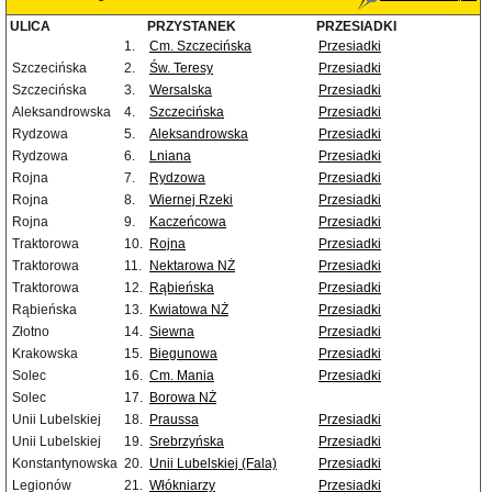
ULICA
PRZYSTANEK
PRZESIADKI
1.
Cm. Szczecińska
Przesiadki
Szczecińska
2.
Św. Teresy
Przesiadki
Szczecińska
3.
Wersalska
Przesiadki
Aleksandrowska
4.
Szczecińska
Przesiadki
Rydzowa
5.
Aleksandrowska
Przesiadki
Rydzowa
6.
Lniana
Przesiadki
Rojna
7.
Rydzowa
Przesiadki
Rojna
8.
Wiernej Rzeki
Przesiadki
Rojna
9.
Kaczeńcowa
Przesiadki
Traktorowa
10.
Rojna
Przesiadki
Traktorowa
11.
Nektarowa NŻ
Przesiadki
Traktorowa
12.
Rąbieńska
Przesiadki
Rąbieńska
13.
Kwiatowa NŻ
Przesiadki
Złotno
14.
Siewna
Przesiadki
Krakowska
15.
Biegunowa
Przesiadki
Solec
16.
Cm. Mania
Przesiadki
Solec
17.
Borowa NŻ
Unii Lubelskiej
18.
Praussa
Przesiadki
Unii Lubelskiej
19.
Srebrzyńska
Przesiadki
Konstantynowska
20.
Unii Lubelskiej (Fala)
Przesiadki
Legionów
21.
Włókniarzy
Przesiadki