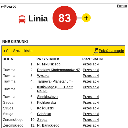
Pomoc
Powrót
83
Linia
INNE KIERUNKI
Cm. Szczecińska
Pokaż na mapie
ULICA
PRZYSTANEK
PRZESIADKI
1.
Pl. Mikulskiego
Przesiadki
Tuwima
2.
Rodziny Kindermannów NŻ
Przesiadki
Tuwima
3.
Wysoka
Przesiadki
Tuwima
4.
Targowa (Planetarium)
Przesiadki
Kilińskiego (EC1 Centr.
Przesiadki
Tuwima
5.
Nauki)
Tuwima
6.
Sienkiewicza
Przesiadki
Struga
7.
Piotrkowska
Przesiadki
Struga
8.
Kościuszki
Przesiadki
Struga
9.
Gdańska
Przesiadki
Żeromskiego
10.
Struga
Przesiadki
Żeromskiego
11.
Pl. Barlickiego
Przesiadki