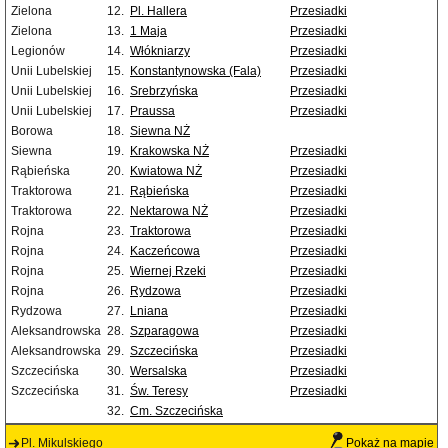
Zielona
12.
Pl. Hallera
Przesiadki
Zielona
13.
1 Maja
Przesiadki
Legionów
14.
Włókniarzy
Przesiadki
Unii Lubelskiej
15.
Konstantynowska (Fala)
Przesiadki
Unii Lubelskiej
16.
Srebrzyńska
Przesiadki
Unii Lubelskiej
17.
Praussa
Przesiadki
Borowa
18.
Siewna NŻ
Siewna
19.
Krakowska NŻ
Przesiadki
Rąbieńska
20.
Kwiatowa NŻ
Przesiadki
Traktorowa
21.
Rąbieńska
Przesiadki
Traktorowa
22.
Nektarowa NŻ
Przesiadki
Rojna
23.
Traktorowa
Przesiadki
Rojna
24.
Kaczeńcowa
Przesiadki
Rojna
25.
Wiernej Rzeki
Przesiadki
Rojna
26.
Rydzowa
Przesiadki
Rydzowa
27.
Lniana
Przesiadki
Aleksandrowska
28.
Szparagowa
Przesiadki
Aleksandrowska
29.
Szczecińska
Przesiadki
Szczecińska
30.
Wersalska
Przesiadki
Szczecińska
31.
Św. Teresy
Przesiadki
32.
Cm. Szczecińska
Pl. Mikulskiego
Pokaż na mapie