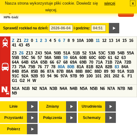
Nasza strona wykorzystuje pliki cookie. Dowiedz się
więcej
x
#
więcej.
Sprawdź rozkład na dzień:
i godzinę:
Z
Z1
Z2
0
1
2
3
4
5
6
7
8
9
10A
10B
11
12
13
14
15
16
41
43
45
Z3
Z6
Z13
Z43
50A
50B
51A
51B
52
53A
53C
53B
54B
55A
55B
55C
56
57
58A
58B
59
60A
60B
60C
60D
61
62
63
64A
64B
65A
65B
66
67
68
69A
69B
70
71A
71B
72A
72B
73
75A
75B
76
77
78
80A
80B
81A
81B
82A
82B
83
84A
84B
85A
85B
86
87A
87B
88A
88B
88C
88D
89
90
91A
91B
91C
92A
92B
93
94
96
97A
97B
99
100
101
201
202
6.
F1
G1
G2
H
W
N1A
N1B
N2
N3A
N3B
N4A
N4B
N5A
N5B
N6
N7A
N7B
N8
N9
Linie
Zmiany
Utrudnienia
Przystanki
Połączenia
Schematy
Pobierz