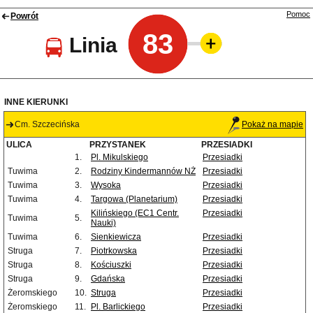
Pomoc
Powrót
83
Linia
INNE KIERUNKI
Cm. Szczecińska
Pokaż na mapie
ULICA
PRZYSTANEK
PRZESIADKI
1.
Pl. Mikulskiego
Przesiadki
Tuwima
2.
Rodziny Kindermannów NŻ
Przesiadki
Tuwima
3.
Wysoka
Przesiadki
Tuwima
4.
Targowa (Planetarium)
Przesiadki
Kilińskiego (EC1 Centr.
Przesiadki
Tuwima
5.
Nauki)
Tuwima
6.
Sienkiewicza
Przesiadki
Struga
7.
Piotrkowska
Przesiadki
Struga
8.
Kościuszki
Przesiadki
Struga
9.
Gdańska
Przesiadki
Żeromskiego
10.
Struga
Przesiadki
Żeromskiego
11.
Pl. Barlickiego
Przesiadki