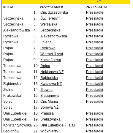
ULICA
PRZYSTANEK
PRZESIADKI
1.
Cm. Szczecińska
Przesiadki
Szczecińska
2.
Św. Teresy
Przesiadki
Szczecińska
3.
Wersalska
Przesiadki
Aleksandrowska
4.
Szczecińska
Przesiadki
Rydzowa
5.
Aleksandrowska
Przesiadki
Rydzowa
6.
Lniana
Przesiadki
Rojna
7.
Rydzowa
Przesiadki
Rojna
8.
Wiernej Rzeki
Przesiadki
Rojna
9.
Kaczeńcowa
Przesiadki
Traktorowa
10.
Rojna
Przesiadki
Traktorowa
11.
Nektarowa NŻ
Przesiadki
Traktorowa
12.
Rąbieńska
Przesiadki
Rąbieńska
13.
Kwiatowa NŻ
Przesiadki
Złotno
14.
Siewna
Przesiadki
Krakowska
15.
Biegunowa
Przesiadki
Solec
16.
Cm. Mania
Przesiadki
Solec
17.
Borowa NŻ
Unii Lubelskiej
18.
Praussa
Przesiadki
Unii Lubelskiej
19.
Srebrzyńska
Przesiadki
Konstantynowska
20.
Unii Lubelskiej (Fala)
Przesiadki
Legionów
21.
Włókniarzy
Przesiadki