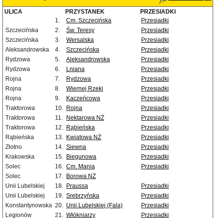
ULICA
PRZYSTANEK
PRZESIADKI
1.
Cm. Szczecińska
Przesiadki
Szczecińska
2.
Św. Teresy
Przesiadki
Szczecińska
3.
Wersalska
Przesiadki
Aleksandrowska
4.
Szczecińska
Przesiadki
Rydzowa
5.
Aleksandrowska
Przesiadki
Rydzowa
6.
Lniana
Przesiadki
Rojna
7.
Rydzowa
Przesiadki
Rojna
8.
Wiernej Rzeki
Przesiadki
Rojna
9.
Kaczeńcowa
Przesiadki
Traktorowa
10.
Rojna
Przesiadki
Traktorowa
11.
Nektarowa NŻ
Przesiadki
Traktorowa
12.
Rąbieńska
Przesiadki
Rąbieńska
13.
Kwiatowa NŻ
Przesiadki
Złotno
14.
Siewna
Przesiadki
Krakowska
15.
Biegunowa
Przesiadki
Solec
16.
Cm. Mania
Przesiadki
Solec
17.
Borowa NŻ
Unii Lubelskiej
18.
Praussa
Przesiadki
Unii Lubelskiej
19.
Srebrzyńska
Przesiadki
Konstantynowska
20.
Unii Lubelskiej (Fala)
Przesiadki
Legionów
21.
Włókniarzy
Przesiadki