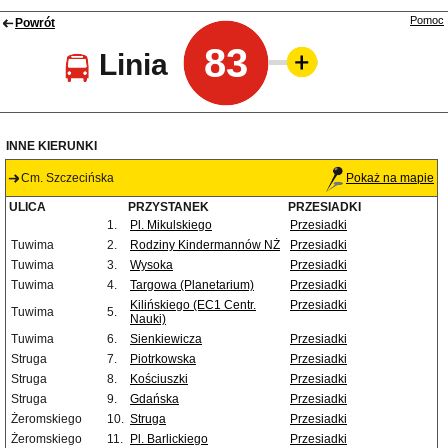
Pomoc
Powrót
83
Linia
INNE KIERUNKI
Cm. Szczecińska
Pokaż na mapie
ULICA
PRZYSTANEK
PRZESIADKI
1.
Pl. Mikulskiego
Przesiadki
Tuwima
2.
Rodziny Kindermannów NŻ
Przesiadki
Tuwima
3.
Wysoka
Przesiadki
Tuwima
4.
Targowa (Planetarium)
Przesiadki
Kilińskiego (EC1 Centr.
Przesiadki
Tuwima
5.
Nauki)
Tuwima
6.
Sienkiewicza
Przesiadki
Struga
7.
Piotrkowska
Przesiadki
Struga
8.
Kościuszki
Przesiadki
Struga
9.
Gdańska
Przesiadki
Żeromskiego
10.
Struga
Przesiadki
Żeromskiego
11.
Pl. Barlickiego
Przesiadki