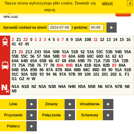
Nasza strona wykorzystuje pliki cookie. Dowiedz się
więcej
x
#
więcej.
Sprawdź rozkład na dzień:
i godzinę:
Z
Z1
Z2
0
1
2
3
4
5
6
7
8
9
10A
10B
11
12
13
14
15
16
41
43
45
Z3
Z6
Z13
Z43
50A
50B
51A
51B
52
53A
53C
53B
54B
55A
55B
55C
56
57
58A
58B
59
60A
60B
60C
60D
61
62
63
64A
64B
65A
65B
66
67
68
69A
69B
70
71A
71B
72A
72B
73
75A
75B
76
77
78
80A
80B
81A
81B
82A
82B
83
84A
84B
85A
85B
86
87A
87B
88A
88B
88C
88D
89
90
91A
91B
91C
92A
92B
93
94
96
97A
97B
99
100
101
201
202
6.
F1
G1
G2
H
W
N1A
N1B
N2
N3A
N3B
N4A
N4B
N5A
N5B
N6
N7A
N7B
N8
N9
Linie
Zmiany
Utrudnienia
Przystanki
Połączenia
Schematy
Pobierz