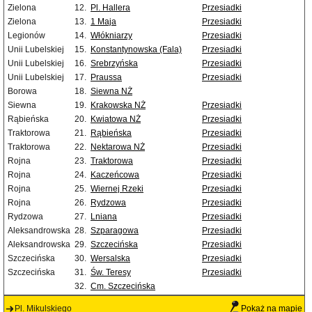
Zielona
12.
Pl. Hallera
Przesiadki
Zielona
13.
1 Maja
Przesiadki
Legionów
14.
Włókniarzy
Przesiadki
Unii Lubelskiej
15.
Konstantynowska (Fala)
Przesiadki
Unii Lubelskiej
16.
Srebrzyńska
Przesiadki
Unii Lubelskiej
17.
Praussa
Przesiadki
Borowa
18.
Siewna NŻ
Siewna
19.
Krakowska NŻ
Przesiadki
Rąbieńska
20.
Kwiatowa NŻ
Przesiadki
Traktorowa
21.
Rąbieńska
Przesiadki
Traktorowa
22.
Nektarowa NŻ
Przesiadki
Rojna
23.
Traktorowa
Przesiadki
Rojna
24.
Kaczeńcowa
Przesiadki
Rojna
25.
Wiernej Rzeki
Przesiadki
Rojna
26.
Rydzowa
Przesiadki
Rydzowa
27.
Lniana
Przesiadki
Aleksandrowska
28.
Szparagowa
Przesiadki
Aleksandrowska
29.
Szczecińska
Przesiadki
Szczecińska
30.
Wersalska
Przesiadki
Szczecińska
31.
Św. Teresy
Przesiadki
32.
Cm. Szczecińska
Pl. Mikulskiego
Pokaż na mapie