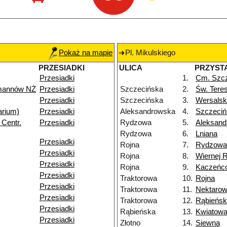
Pokaż na mapie
Pl. Mikulskiego
PRZESIADKI
ULICA
PRZYST
Przesiadki
1.
Cm. Szc
rmannów NŻ
Przesiadki
Szczecińska
2.
Św. Tere
Przesiadki
Szczecińska
3.
Wersals
arium)
Przesiadki
Aleksandrowska
4.
Szczeciń
 Centr.
Przesiadki
Rydzowa
5.
Aleksan
Rydzowa
6.
Lniana
Przesiadki
Rojna
7.
Rydzowa
Przesiadki
Rojna
8.
Wiernej 
Przesiadki
Rojna
9.
Kaczeńc
Przesiadki
Traktorowa
10.
Rojna
Przesiadki
Traktorowa
11.
Nektaro
Przesiadki
Traktorowa
12.
Rąbieńs
Przesiadki
Rąbieńska
13.
Kwiatow
Przesiadki
Złotno
14.
Siewna