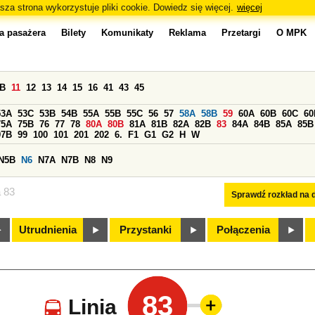
sza strona wykorzystuje pliki cookie. Dowiedz się więcej.
więcej
a pasażera
Bilety
Komunikaty
Reklama
Przetargi
O MPK
0B
11
12
13
14
15
16
41
43
45
53A
53C
53B
54B
55A
55B
55C
56
57
58A
58B
59
60A
60B
60C
60
75A
75B
76
77
78
80A
80B
81A
81B
82A
82B
83
84A
84B
85A
85B
97B
99
100
101
201
202
6.
F1
G1
G2
H
W
N5B
N6
N7A
N7B
N8
N9
a 83
Sprawdź rozkład na d
Utrudnienia
Przystanki
Połączenia
83
Linia