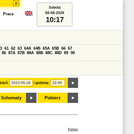
x
Sobota
08-08-2026
Praca
10:17
D
61
62
63
64A
64B
65A
65B
66
67
86
87A
87B
88A
88B
88C
88D
89
90
zień:
i godzinę:
Schematy
Pobierz
Pomoc