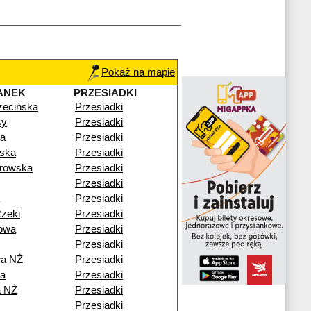
Pokaż na mapie
ANEK
PRZESIADKI
zecińska
Przesiadki
sy
Przesiadki
ka
Przesiadki
ska
Przesiadki
drowska
Przesiadki
Przesiadki
Przesiadki
Rzeki
Przesiadki
owa
Przesiadki
Przesiadki
wa NŻ
Przesiadki
ka
Przesiadki
a NŻ
Przesiadki
Przesiadki