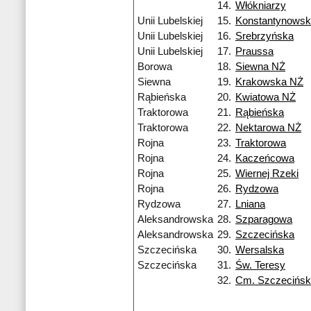
14.
Włókniarzy
Unii Lubelskiej
15.
Konstantynowska
Unii Lubelskiej
16.
Srebrzyńska
Unii Lubelskiej
17.
Praussa
Borowa
18.
Siewna NŻ
Siewna
19.
Krakowska NŻ
Rąbieńska
20.
Kwiatowa NŻ
Traktorowa
21.
Rąbieńska
Traktorowa
22.
Nektarowa NŻ
Rojna
23.
Traktorowa
Rojna
24.
Kaczeńcowa
Rojna
25.
Wiernej Rzeki
Rojna
26.
Rydzowa
Rydzowa
27.
Lniana
Aleksandrowska
28.
Szparagowa
Aleksandrowska
29.
Szczecińska
Szczecińska
30.
Wersalska
Szczecińska
31.
Św. Teresy
32.
Cm. Szczecińs