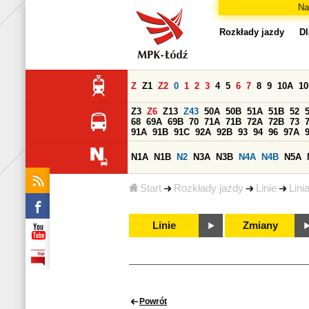
Na
Rozkłady jazdy
Dl
Z
Z1
Z2
0
1
2
3
4
5
6
7
8
9
10A
1
Z3
Z6
Z13
Z43
50A
50B
51A
51B
52
68
69A
69B
70
71A
71B
72A
72B
73
91A
91B
91C
92A
92B
93
94
96
97A
N1A
N1B
N2
N3A
N3B
N4A
N4B
N5A
Start
Rozkłady jazdy
Linie
Lini
Linie
Zmiany
Powrót