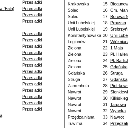
Przesiadki
Krakowska
15.
Bieguno
 (Fala)
Przesiadki
Solec
16.
Cm. Man
Przesiadki
Solec
17.
Borowa 
Przesiadki
Unii Lubelskiej
18.
Praussa
Unii Lubelskiej
19.
Srebrzyń
Przesiadki
Konstantynowska
20.
Unii Lubel
Przesiadki
Legionów
21.
Włókniar
Przesiadki
Zielona
22.
1 Maja
Przesiadki
Zielona
23.
Pl. Haller
Przesiadki
Zielona
24.
Pl. Barlic
Przesiadki
Zielona
25.
Gdańska
Przesiadki
Gdańska
26.
Struga
Przesiadki
Struga
27.
Gdańska
Przesiadki
Zamenhofa
28.
Piotrkow
Przesiadki
Nawrot
29.
Sienkiew
Przesiadki
Nawrot
30.
Kilińskie
Przesiadki
Nawrot
31.
Targowa
Przesiadki
Nawrot
32.
Wysoka
ka
Przędzalniana
33.
Nawrot
Tuwima
34.
Przędzal