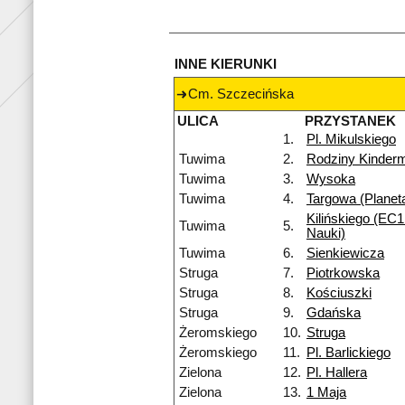
INNE KIERUNKI
Cm. Szczecińska
ULICA
PRZYSTANEK
1.
Pl. Mikulskiego
Tuwima
2.
Rodziny Kinde
Tuwima
3.
Wysoka
Tuwima
4.
Targowa (Planet
Kilińskiego (EC1
Tuwima
5.
Nauki)
Tuwima
6.
Sienkiewicza
Struga
7.
Piotrkowska
Struga
8.
Kościuszki
Struga
9.
Gdańska
Żeromskiego
10.
Struga
Żeromskiego
11.
Pl. Barlickiego
Zielona
12.
Pl. Hallera
Zielona
13.
1 Maja