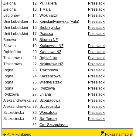
Zielona
12.
Pl. Hallera
Przesiadki
Zielona
13.
1 Maja
Przesiadki
Legionów
14.
Włókniarzy
Przesiadki
Unii Lubelskiej
15.
Konstantynowska (Fala)
Przesiadki
Unii Lubelskiej
16.
Srebrzyńska
Przesiadki
Unii Lubelskiej
17.
Praussa
Przesiadki
Borowa
18.
Siewna NŻ
Siewna
19.
Krakowska NŻ
Przesiadki
Rąbieńska
20.
Kwiatowa NŻ
Przesiadki
Traktorowa
21.
Rąbieńska
Przesiadki
Traktorowa
22.
Nektarowa NŻ
Przesiadki
Rojna
23.
Traktorowa
Przesiadki
Rojna
24.
Kaczeńcowa
Przesiadki
Rojna
25.
Wiernej Rzeki
Przesiadki
Rojna
26.
Rydzowa
Przesiadki
Rydzowa
27.
Lniana
Przesiadki
Aleksandrowska
28.
Szparagowa
Przesiadki
Aleksandrowska
29.
Szczecińska
Przesiadki
Szczecińska
30.
Wersalska
Przesiadki
Szczecińska
31.
Św. Teresy
Przesiadki
32.
Cm. Szczecińska
Pl. Mikulskiego
Pokaż na mapie