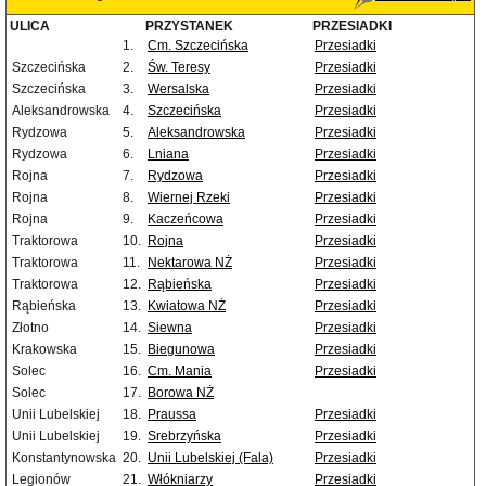
ULICA
PRZYSTANEK
PRZESIADKI
1.
Cm. Szczecińska
Przesiadki
Szczecińska
2.
Św. Teresy
Przesiadki
Szczecińska
3.
Wersalska
Przesiadki
Aleksandrowska
4.
Szczecińska
Przesiadki
Rydzowa
5.
Aleksandrowska
Przesiadki
Rydzowa
6.
Lniana
Przesiadki
Rojna
7.
Rydzowa
Przesiadki
Rojna
8.
Wiernej Rzeki
Przesiadki
Rojna
9.
Kaczeńcowa
Przesiadki
Traktorowa
10.
Rojna
Przesiadki
Traktorowa
11.
Nektarowa NŻ
Przesiadki
Traktorowa
12.
Rąbieńska
Przesiadki
Rąbieńska
13.
Kwiatowa NŻ
Przesiadki
Złotno
14.
Siewna
Przesiadki
Krakowska
15.
Biegunowa
Przesiadki
Solec
16.
Cm. Mania
Przesiadki
Solec
17.
Borowa NŻ
Unii Lubelskiej
18.
Praussa
Przesiadki
Unii Lubelskiej
19.
Srebrzyńska
Przesiadki
Konstantynowska
20.
Unii Lubelskiej (Fala)
Przesiadki
Legionów
21.
Włókniarzy
Przesiadki