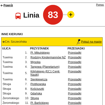
Pomoc
Powrót
83
Linia
INNE KIERUNKI
Cm. Szczecińska
Pokaż na mapie
ULICA
PRZYSTANEK
PRZESIADKI
1.
Pl. Mikulskiego
Przesiadki
Tuwima
2.
Rodziny Kindermannów NŻ
Przesiadki
Tuwima
3.
Wysoka
Przesiadki
Tuwima
4.
Targowa (Planetarium)
Przesiadki
Kilińskiego (EC1 Centr.
Przesiadki
Tuwima
5.
Nauki)
Tuwima
6.
Sienkiewicza
Przesiadki
Struga
7.
Piotrkowska
Przesiadki
Struga
8.
Kościuszki
Przesiadki
Struga
9.
Gdańska
Przesiadki
Żeromskiego
10.
Struga
Przesiadki
Żeromskiego
11.
Pl. Barlickiego
Przesiadki