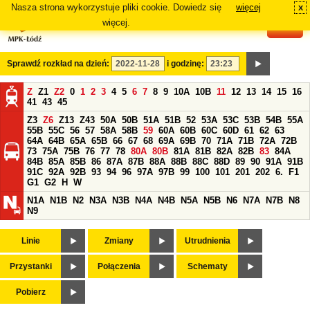
Nasza strona wykorzystuje pliki cookie. Dowiedz się
więcej
x
#
więcej.
Sprawdź rozkład na dzień:
i godzinę:
Z
Z1
Z2
0
1
2
3
4
5
6
7
8
9
10A
10B
11
12
13
14
15
16
41
43
45
Z3
Z6
Z13
Z43
50A
50B
51A
51B
52
53A
53C
53B
54B
55A
55B
55C
56
57
58A
58B
59
60A
60B
60C
60D
61
62
63
64A
64B
65A
65B
66
67
68
69A
69B
70
71A
71B
72A
72B
73
75A
75B
76
77
78
80A
80B
81A
81B
82A
82B
83
84A
84B
85A
85B
86
87A
87B
88A
88B
88C
88D
89
90
91A
91B
91C
92A
92B
93
94
96
97A
97B
99
100
101
201
202
6.
F1
G1
G2
H
W
N1A
N1B
N2
N3A
N3B
N4A
N4B
N5A
N5B
N6
N7A
N7B
N8
N9
Linie
Zmiany
Utrudnienia
Przystanki
Połączenia
Schematy
Pobierz