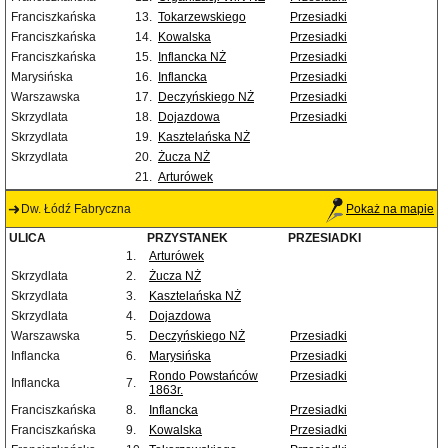
Franciszkańska
13.
Tokarzewskiego
Przesiadki
Franciszkańska
14.
Kowalska
Przesiadki
Franciszkańska
15.
Inflancka NŻ
Przesiadki
Marysińska
16.
Inflancka
Przesiadki
Warszawska
17.
Deczyńskiego NŻ
Przesiadki
Skrzydlata
18.
Dojazdowa
Przesiadki
Skrzydlata
19.
Kasztelańska NŻ
Skrzydlata
20.
Żucza NŻ
21.
Arturówek
Dw. Łódź Fabryczna
Pokaż na mapie
ULICA
PRZYSTANEK
PRZESIADKI
1.
Arturówek
Skrzydlata
2.
Żucza NŻ
Skrzydlata
3.
Kasztelańska NŻ
Skrzydlata
4.
Dojazdowa
Warszawska
5.
Deczyńskiego NŻ
Przesiadki
Inflancka
6.
Marysińska
Przesiadki
Rondo Powstańców
Przesiadki
Inflancka
7.
1863r.
Franciszkańska
8.
Inflancka
Przesiadki
Franciszkańska
9.
Kowalska
Przesiadki