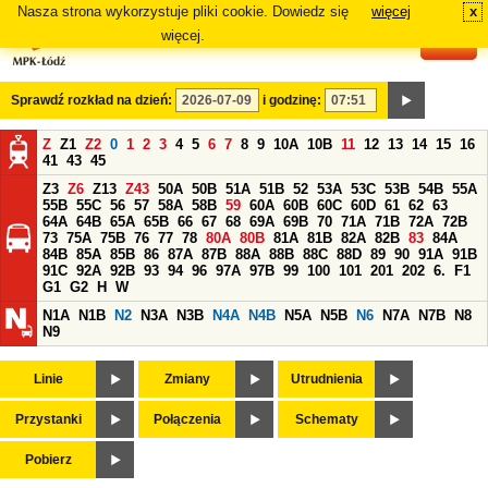
Nasza strona wykorzystuje pliki cookie. Dowiedz się
więcej
x
#
więcej.
Sprawdź rozkład na dzień:
i godzinę:
Z
Z1
Z2
0
1
2
3
4
5
6
7
8
9
10A
10B
11
12
13
14
15
16
41
43
45
Z3
Z6
Z13
Z43
50A
50B
51A
51B
52
53A
53C
53B
54B
55A
55B
55C
56
57
58A
58B
59
60A
60B
60C
60D
61
62
63
64A
64B
65A
65B
66
67
68
69A
69B
70
71A
71B
72A
72B
73
75A
75B
76
77
78
80A
80B
81A
81B
82A
82B
83
84A
84B
85A
85B
86
87A
87B
88A
88B
88C
88D
89
90
91A
91B
91C
92A
92B
93
94
96
97A
97B
99
100
101
201
202
6.
F1
G1
G2
H
W
N1A
N1B
N2
N3A
N3B
N4A
N4B
N5A
N5B
N6
N7A
N7B
N8
N9
Linie
Zmiany
Utrudnienia
Przystanki
Połączenia
Schematy
Pobierz