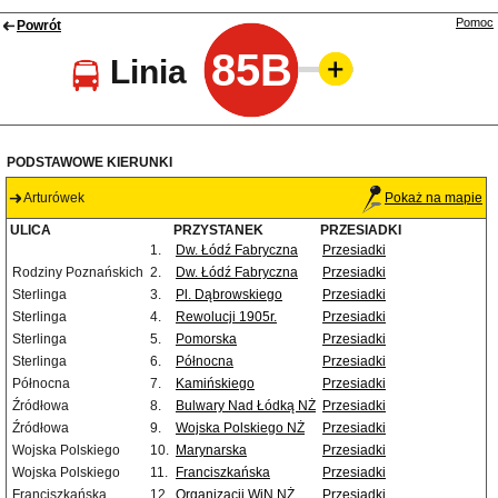
Pomoc
Powrót
85B
Linia
PODSTAWOWE KIERUNKI
Arturówek
Pokaż na mapie
ULICA
PRZYSTANEK
PRZESIADKI
1.
Dw. Łódź Fabryczna
Przesiadki
Rodziny Poznańskich
2.
Dw. Łódź Fabryczna
Przesiadki
Sterlinga
3.
Pl. Dąbrowskiego
Przesiadki
Sterlinga
4.
Rewolucji 1905r.
Przesiadki
Sterlinga
5.
Pomorska
Przesiadki
Sterlinga
6.
Północna
Przesiadki
Północna
7.
Kamińskiego
Przesiadki
Źródłowa
8.
Bulwary Nad Łódką NŻ
Przesiadki
Źródłowa
9.
Wojska Polskiego NŻ
Przesiadki
Wojska Polskiego
10.
Marynarska
Przesiadki
Wojska Polskiego
11.
Franciszkańska
Przesiadki
Franciszkańska
12.
Organizacji WiN NŻ
Przesiadki