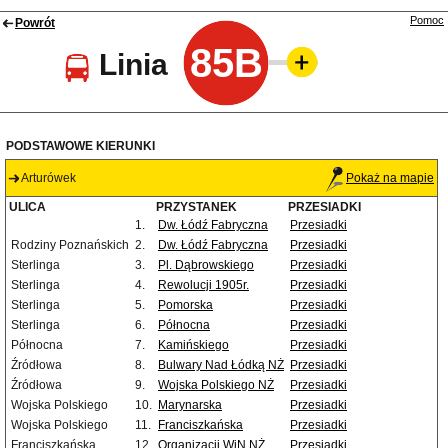
Pomoc
Powrót
85B
Linia
PODSTAWOWE KIERUNKI
Arturówek
Pokaż na mapie
ULICA
PRZYSTANEK
PRZESIADKI
1.
Dw. Łódź Fabryczna
Przesiadki
Rodziny Poznańskich
2.
Dw. Łódź Fabryczna
Przesiadki
Sterlinga
3.
Pl. Dąbrowskiego
Przesiadki
Sterlinga
4.
Rewolucji 1905r.
Przesiadki
Sterlinga
5.
Pomorska
Przesiadki
Sterlinga
6.
Północna
Przesiadki
Północna
7.
Kamińskiego
Przesiadki
Źródłowa
8.
Bulwary Nad Łódką NŻ
Przesiadki
Źródłowa
9.
Wojska Polskiego NŻ
Przesiadki
Wojska Polskiego
10.
Marynarska
Przesiadki
Wojska Polskiego
11.
Franciszkańska
Przesiadki
Franciszkańska
12.
Organizacji WiN NŻ
Przesiadki