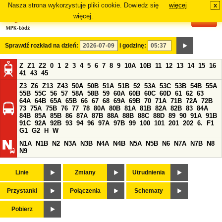
Nasza strona wykorzystuje pliki cookie. Dowiedz się
więcej
x
#
więcej.
Sprawdź rozkład na dzień:
i godzinę:
Z
Z1
Z2
0
1
2
3
4
5
6
7
8
9
10A
10B
11
12
13
14
15
16
41
43
45
Z3
Z6
Z13
Z43
50A
50B
51A
51B
52
53A
53C
53B
54B
55A
55B
55C
56
57
58A
58B
59
60A
60B
60C
60D
61
62
63
64A
64B
65A
65B
66
67
68
69A
69B
70
71A
71B
72A
72B
73
75A
75B
76
77
78
80A
80B
81A
81B
82A
82B
83
84A
84B
85A
85B
86
87A
87B
88A
88B
88C
88D
89
90
91A
91B
91C
92A
92B
93
94
96
97A
97B
99
100
101
201
202
6.
F1
G1
G2
H
W
N1A
N1B
N2
N3A
N3B
N4A
N4B
N5A
N5B
N6
N7A
N7B
N8
N9
Linie
Zmiany
Utrudnienia
Przystanki
Połączenia
Schematy
Pobierz