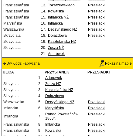
Franciszkańska
13.
Tokarzewskiego
Przesiadki
Franciszkańska
14.
Kowalska
Przesiadki
Franciszkańska
15.
Inflancka NŻ
Przesiadki
Marysińska
16.
Inflancka
Przesiadki
Warszawska
17.
Deczyńskiego NŻ
Przesiadki
Skrzydlata
18.
Dojazdowa
Przesiadki
Skrzydlata
19.
Kasztelańska NŻ
Skrzydlata
20.
Żucza NŻ
21.
Arturówek
Dw. Łódź Fabryczna
Pokaż na mapie
ULICA
PRZYSTANEK
PRZESIADKI
1.
Arturówek
Skrzydlata
2.
Żucza NŻ
Skrzydlata
3.
Kasztelańska NŻ
Skrzydlata
4.
Dojazdowa
Warszawska
5.
Deczyńskiego NŻ
Przesiadki
Inflancka
6.
Marysińska
Przesiadki
Rondo Powstańców
Przesiadki
Inflancka
7.
1863r.
Franciszkańska
8.
Inflancka
Przesiadki
Franciszkańska
9.
Kowalska
Przesiadki