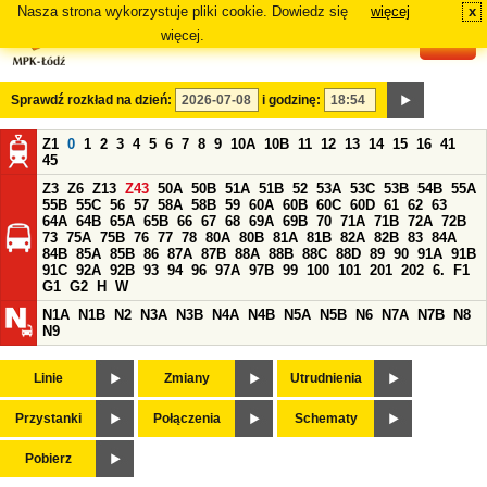
Nasza strona wykorzystuje pliki cookie. Dowiedz się
więcej
x
#
więcej.
Sprawdź rozkład na dzień:
i godzinę:
Z1
0
1
2
3
4
5
6
7
8
9
10A
10B
11
12
13
14
15
16
41
45
Z3
Z6
Z13
Z43
50A
50B
51A
51B
52
53A
53C
53B
54B
55A
55B
55C
56
57
58A
58B
59
60A
60B
60C
60D
61
62
63
64A
64B
65A
65B
66
67
68
69A
69B
70
71A
71B
72A
72B
73
75A
75B
76
77
78
80A
80B
81A
81B
82A
82B
83
84A
84B
85A
85B
86
87A
87B
88A
88B
88C
88D
89
90
91A
91B
91C
92A
92B
93
94
96
97A
97B
99
100
101
201
202
6.
F1
G1
G2
H
W
N1A
N1B
N2
N3A
N3B
N4A
N4B
N5A
N5B
N6
N7A
N7B
N8
N9
Linie
Zmiany
Utrudnienia
Przystanki
Połączenia
Schematy
Pobierz