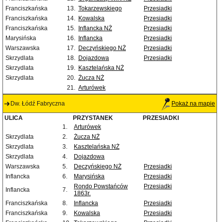
Franciszkańska
13.
Tokarzewskiego
Przesiadki
Franciszkańska
14.
Kowalska
Przesiadki
Franciszkańska
15.
Inflancka NŻ
Przesiadki
Marysińska
16.
Inflancka
Przesiadki
Warszawska
17.
Deczyńskiego NŻ
Przesiadki
Skrzydlata
18.
Dojazdowa
Przesiadki
Skrzydlata
19.
Kasztelańska NŻ
Skrzydlata
20.
Żucza NŻ
21.
Arturówek
Dw. Łódź Fabryczna
Pokaż na mapie
ULICA
PRZYSTANEK
PRZESIADKI
1.
Arturówek
Skrzydlata
2.
Żucza NŻ
Skrzydlata
3.
Kasztelańska NŻ
Skrzydlata
4.
Dojazdowa
Warszawska
5.
Deczyńskiego NŻ
Przesiadki
Inflancka
6.
Marysińska
Przesiadki
Rondo Powstańców
Przesiadki
Inflancka
7.
1863r.
Franciszkańska
8.
Inflancka
Przesiadki
Franciszkańska
9.
Kowalska
Przesiadki