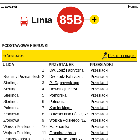
Pomoc
Powrót
85B
Linia
PODSTAWOWE KIERUNKI
Arturówek
Pokaż na mapie
ULICA
PRZYSTANEK
PRZESIADKI
1.
Dw. Łódź Fabryczna
Przesiadki
Rodziny Poznańskich
2.
Dw. Łódź Fabryczna
Przesiadki
Sterlinga
3.
Pl. Dąbrowskiego
Przesiadki
Sterlinga
4.
Rewolucji 1905r.
Przesiadki
Sterlinga
5.
Pomorska
Przesiadki
Sterlinga
6.
Północna
Przesiadki
Północna
7.
Kamińskiego
Przesiadki
Źródłowa
8.
Bulwary Nad Łódką NŻ
Przesiadki
Źródłowa
9.
Wojska Polskiego NŻ
Przesiadki
Wojska Polskiego
10.
Marynarska
Przesiadki
Wojska Polskiego
11.
Franciszkańska
Przesiadki
Franciszkańska
12.
Organizacji WiN NŻ
Przesiadki