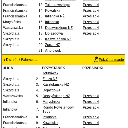
Franciszkańska
13.
Tokarzewskiego
Przesiadki
Franciszkańska
14.
Kowalska
Przesiadki
Franciszkańska
15.
Inflancka NŻ
Przesiadki
Marysińska
16.
Inflancka
Przesiadki
Warszawska
17.
Deczyńskiego NŻ
Przesiadki
Skrzydlata
18.
Dojazdowa
Przesiadki
Skrzydlata
19.
Kasztelańska NŻ
Skrzydlata
20.
Żucza NŻ
21.
Arturówek
Dw. Łódź Fabryczna
Pokaż na mapie
ULICA
PRZYSTANEK
PRZESIADKI
1.
Arturówek
Skrzydlata
2.
Żucza NŻ
Skrzydlata
3.
Kasztelańska NŻ
Skrzydlata
4.
Dojazdowa
Warszawska
5.
Deczyńskiego NŻ
Przesiadki
Inflancka
6.
Marysińska
Przesiadki
Rondo Powstańców
Przesiadki
Inflancka
7.
1863r.
Franciszkańska
8.
Inflancka
Przesiadki
Franciszkańska
9.
Kowalska
Przesiadki