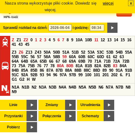
Nasza strona wykorzystuje pliki cookie. Dowiedz się
więcej
x
#
więcej.
Sprawdź rozkład na dzień:
i godzinę:
Z
Z1
Z2
0
1
2
3
4
5
6
7
8
9
10A
10B
11
12
13
14
15
16
41
43
45
Z3
Z6
Z13
Z43
50A
50B
51A
51B
52
53A
53C
53B
54B
55A
55B
55C
56
57
58A
58B
59
60A
60B
60C
60D
61
62
63
64A
64B
65A
65B
66
67
68
69A
69B
70
71A
71B
72A
72B
73
75A
75B
76
77
78
80A
80B
81A
81B
82A
82B
83
84A
84B
85A
85B
86
87A
87B
88A
88B
88C
88D
89
90
91A
91B
91C
92A
92B
93
94
96
97A
97B
99
100
101
201
202
6.
F1
G1
G2
H
W
N1A
N1B
N2
N3A
N3B
N4A
N4B
N5A
N5B
N6
N7A
N7B
N8
N9
Linie
Zmiany
Utrudnienia
Przystanki
Połączenia
Schematy
Pobierz