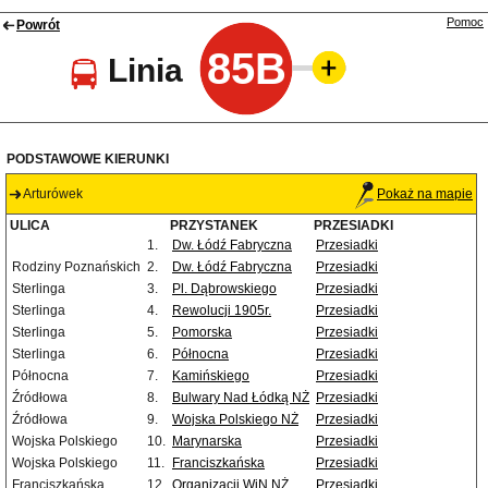
Pomoc
Powrót
85B
Linia
PODSTAWOWE KIERUNKI
Arturówek
Pokaż na mapie
ULICA
PRZYSTANEK
PRZESIADKI
1.
Dw. Łódź Fabryczna
Przesiadki
Rodziny Poznańskich
2.
Dw. Łódź Fabryczna
Przesiadki
Sterlinga
3.
Pl. Dąbrowskiego
Przesiadki
Sterlinga
4.
Rewolucji 1905r.
Przesiadki
Sterlinga
5.
Pomorska
Przesiadki
Sterlinga
6.
Północna
Przesiadki
Północna
7.
Kamińskiego
Przesiadki
Źródłowa
8.
Bulwary Nad Łódką NŻ
Przesiadki
Źródłowa
9.
Wojska Polskiego NŻ
Przesiadki
Wojska Polskiego
10.
Marynarska
Przesiadki
Wojska Polskiego
11.
Franciszkańska
Przesiadki
Franciszkańska
12.
Organizacji WiN NŻ
Przesiadki