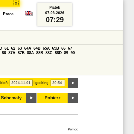
x
Piątek
07-08-2026
Praca
07:29
D
61
62
63
64A
64B
65A
65B
66
67
86
87A
87B
88A
88B
88C
88D
89
90
zień:
i godzinę:
Schematy
Pobierz
Pomoc