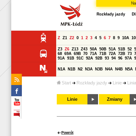
Na
Rozkłady jazdy
Dl
Z
Z1
Z2
0
1
2
3
4
5
6
7
8
9
10A
1
Z3
Z6
Z13
Z43
50A
50B
51A
51B
52
68
69A
69B
70
71A
71B
72A
72B
73
91A
91B
91C
92A
92B
93
94
96
97A
N1A
N1B
N2
N3A
N3B
N4A
N4B
N5A
Start
Rozkłady jazdy
Linie
Lini
Linie
Zmiany
Powrót