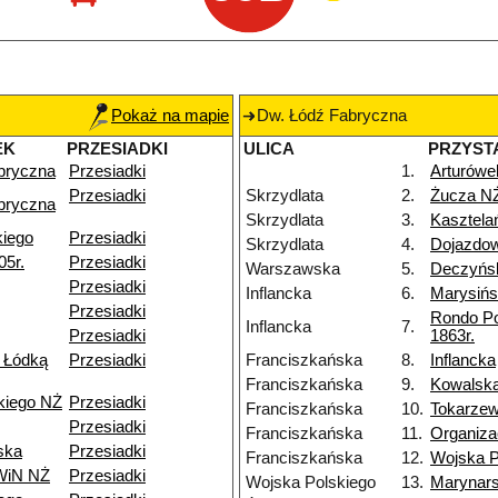
Pokaż na mapie
Dw. Łódź Fabryczna
EK
PRZESIADKI
ULICA
PRZYST
bryczna
Przesiadki
1.
Arturówe
Przesiadki
Skrzydlata
2.
Żucza N
bryczna
Skrzydlata
3.
Kasztela
kiego
Przesiadki
Skrzydlata
4.
Dojazdo
05r.
Przesiadki
Warszawska
5.
Deczyńs
Przesiadki
Inflancka
6.
Marysiń
Przesiadki
Rondo P
Inflancka
7.
Przesiadki
1863r.
 Łódką
Przesiadki
Franciszkańska
8.
Inflancka
Franciszkańska
9.
Kowalsk
kiego NŻ
Przesiadki
Franciszkańska
10.
Tokarzew
Przesiadki
Franciszkańska
11.
Organiza
ska
Przesiadki
Franciszkańska
12.
Wojska P
 WiN NŻ
Przesiadki
Wojska Polskiego
13.
Marynar