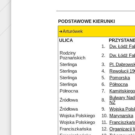
PODSTAWOWE KIERUNKI
Arturówek
ULICA
PRZYSTAN
1.
Dw. Łódź Fa
Rodziny
2.
Dw. Łódź Fa
Poznańskich
Sterlinga
3.
Pl. Dąbrows
Sterlinga
4.
Rewolucji 19
Sterlinga
5.
Pomorska
Sterlinga
6.
Północna
Północna
7.
Kamińskiego
Bulwary Nad
Źródłowa
8.
NŻ
Źródłowa
9.
Wojska Pols
Wojska Polskiego
10.
Marynarska
Wojska Polskiego
11.
Franciszkań
Franciszkańska
12.
Organizacji