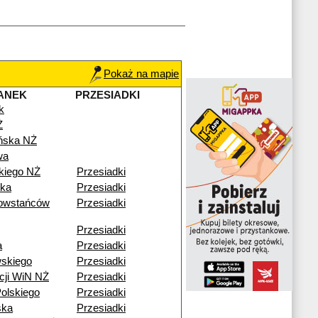
Pokaż na mapie
ANEK
PRZESIADKI
k
Ż
ńska NŻ
wa
kiego NŻ
Przesiadki
ska
Przesiadki
owstańców
Przesiadki
Przesiadki
a
Przesiadki
skiego
Przesiadki
cji WiN NŻ
Przesiadki
olskiego
Przesiadki
ska
Przesiadki