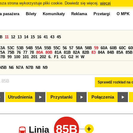
sza strona wykorzystuje pliki cookie. Dowiedz się więcej.
więcej
a pasażera
Bilety
Komunikaty
Reklama
Przetargi
O MPK
0B
11
12
13
14
15
16
41
43
45
53A
53C
53B
54B
55A
55B
55C
56
57
58A
58B
59
60A
60B
60C
60
75A
75B
76
77
78
80A
80B
81A
81B
82A
82B
83
84A
84B
85A
85B
97B
99
100
101
201
202
6.
F1
G1
G2
H
W
N5B
N6
N7A
N7B
N8
N9
a 85B
Sprawdź rozkład na d
Utrudnienia
Przystanki
Połączenia
85B
Linia