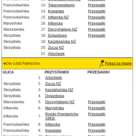
Franciszkańska
13.
Tokarzewskiego
Przesiadki
Franciszkańska
14.
Kowalska
Przesiadki
Franciszkańska
15.
Inflancka NŻ
Przesiadki
Marysińska
16.
Inflancka
Przesiadki
Warszawska
17.
Deczyńskiego NŻ
Przesiadki
Skrzydlata
18.
Dojazdowa
Przesiadki
Skrzydlata
19.
Kasztelańska NŻ
Skrzydlata
20.
Żucza NŻ
21.
Arturówek
Dw. Łódź Fabryczna
Pokaż na mapie
ULICA
PRZYSTANEK
PRZESIADKI
1.
Arturówek
Skrzydlata
2.
Żucza NŻ
Skrzydlata
3.
Kasztelańska NŻ
Skrzydlata
4.
Dojazdowa
Warszawska
5.
Deczyńskiego NŻ
Przesiadki
Inflancka
6.
Marysińska
Przesiadki
Rondo Powstańców
Przesiadki
Inflancka
7.
1863r.
Franciszkańska
8.
Inflancka
Przesiadki
Franciszkańska
9.
Kowalska
Przesiadki