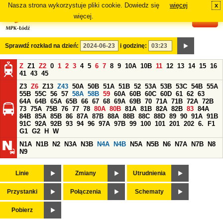
Nasza strona wykorzystuje pliki cookie. Dowiedz się
więcej
x
#
więcej.
Sprawdź rozkład na dzień:
i godzinę:
Z
Z1
Z2
0
1
2
3
4
5
6
7
8
9
10A
10B
11
12
13
14
15
16
41
43
45
Z3
Z6
Z13
Z43
50A
50B
51A
51B
52
53A
53B
53C
54B
55A
55B
55C
56
57
58A
58B
59
60A
60B
60C
60D
61
62
63
64A
64B
65A
65B
66
67
68
69A
69B
70
71A
71B
72A
72B
73
75A
75B
76
77
78
80A
80B
81A
81B
82A
82B
83
84A
84B
85A
85B
86
87A
87B
88A
88B
88C
88D
89
90
91A
91B
91C
92A
92B
93
94
96
97A
97B
99
100
101
201
202
6.
F1
G1
G2
H
W
N1A
N1B
N2
N3A
N3B
N4A
N4B
N5A
N5B
N6
N7A
N7B
N8
N9
Linie
Zmiany
Utrudnienia
Przystanki
Połączenia
Schematy
Pobierz