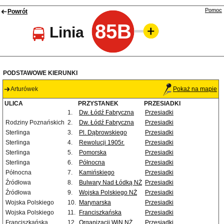
Pomoc
Powrót
85B
Linia
PODSTAWOWE KIERUNKI
Arturówek
Pokaż na mapie
ULICA
PRZYSTANEK
PRZESIADKI
1.
Dw. Łódź Fabryczna
Przesiadki
Rodziny Poznańskich
2.
Dw. Łódź Fabryczna
Przesiadki
Sterlinga
3.
Pl. Dąbrowskiego
Przesiadki
Sterlinga
4.
Rewolucji 1905r.
Przesiadki
Sterlinga
5.
Pomorska
Przesiadki
Sterlinga
6.
Północna
Przesiadki
Północna
7.
Kamińskiego
Przesiadki
Źródłowa
8.
Bulwary Nad Łódką NŻ
Przesiadki
Źródłowa
9.
Wojska Polskiego NŻ
Przesiadki
Wojska Polskiego
10.
Marynarska
Przesiadki
Wojska Polskiego
11.
Franciszkańska
Przesiadki
Franciszkańska
12.
Organizacji WiN NŻ
Przesiadki