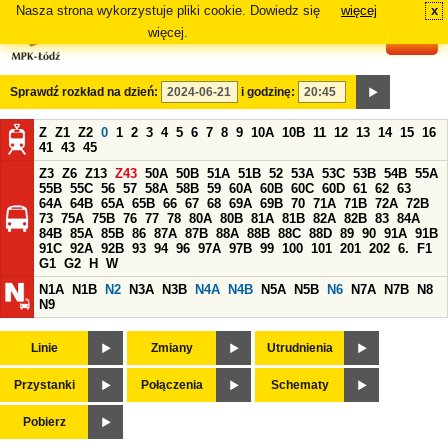
Nasza strona wykorzystuje pliki cookie. Dowiedz się
więcej
x
#
więcej.
Sprawdź rozkład na dzień:
i godzinę:
Z
Z1
Z2
0
1
2
3
4
5
6
7
8
9
10A
10B
11
12
13
14
15
16
41
43
45
Z3
Z6
Z13
Z43
50A
50B
51A
51B
52
53A
53C
53B
54B
55A
55B
55C
56
57
58A
58B
59
60A
60B
60C
60D
61
62
63
64A
64B
65A
65B
66
67
68
69A
69B
70
71A
71B
72A
72B
73
75A
75B
76
77
78
80A
80B
81A
81B
82A
82B
83
84A
84B
85A
85B
86
87A
87B
88A
88B
88C
88D
89
90
91A
91B
91C
92A
92B
93
94
96
97A
97B
99
100
101
201
202
6.
F1
G1
G2
H
W
N1A
N1B
N2
N3A
N3B
N4A
N4B
N5A
N5B
N6
N7A
N7B
N8
N9
Linie
Zmiany
Utrudnienia
Przystanki
Połączenia
Schematy
Pobierz