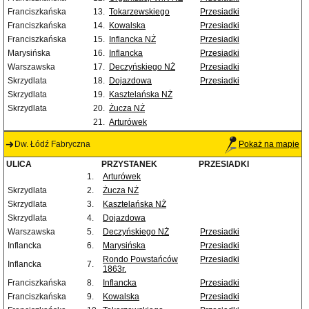
Franciszkańska
13.
Tokarzewskiego
Przesiadki
Franciszkańska
14.
Kowalska
Przesiadki
Franciszkańska
15.
Inflancka NŻ
Przesiadki
Marysińska
16.
Inflancka
Przesiadki
Warszawska
17.
Deczyńskiego NŻ
Przesiadki
Skrzydlata
18.
Dojazdowa
Przesiadki
Skrzydlata
19.
Kasztelańska NŻ
Skrzydlata
20.
Żucza NŻ
21.
Arturówek
Dw. Łódź Fabryczna
Pokaż na mapie
ULICA
PRZYSTANEK
PRZESIADKI
1.
Arturówek
Skrzydlata
2.
Żucza NŻ
Skrzydlata
3.
Kasztelańska NŻ
Skrzydlata
4.
Dojazdowa
Warszawska
5.
Deczyńskiego NŻ
Przesiadki
Inflancka
6.
Marysińska
Przesiadki
Rondo Powstańców
Przesiadki
Inflancka
7.
1863r.
Franciszkańska
8.
Inflancka
Przesiadki
Franciszkańska
9.
Kowalska
Przesiadki