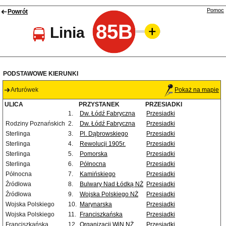
Pomoc
Powrót
85B
Linia
PODSTAWOWE KIERUNKI
Arturówek
Pokaż na mapie
ULICA
PRZYSTANEK
PRZESIADKI
1.
Dw. Łódź Fabryczna
Przesiadki
Rodziny Poznańskich
2.
Dw. Łódź Fabryczna
Przesiadki
Sterlinga
3.
Pl. Dąbrowskiego
Przesiadki
Sterlinga
4.
Rewolucji 1905r.
Przesiadki
Sterlinga
5.
Pomorska
Przesiadki
Sterlinga
6.
Północna
Przesiadki
Północna
7.
Kamińskiego
Przesiadki
Źródłowa
8.
Bulwary Nad Łódką NŻ
Przesiadki
Źródłowa
9.
Wojska Polskiego NŻ
Przesiadki
Wojska Polskiego
10.
Marynarska
Przesiadki
Wojska Polskiego
11.
Franciszkańska
Przesiadki
Franciszkańska
12.
Organizacji WiN NŻ
Przesiadki