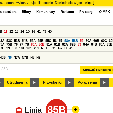
sza strona wykorzystuje pliki cookie. Dowiedz się więcej.
więcej
a pasażera
Bilety
Komunikaty
Reklama
Przetargi
O MPK
0B
11
12
13
14
15
16
41
43
45
53A
53C
53B
54B
55A
55B
55C
56
57
58A
58B
59
60A
60B
60C
60
75A
75B
76
77
78
80A
80B
81A
81B
82A
82B
83
84A
84B
85A
85B
97B
99
100
101
201
202
6.
F1
G1
G2
H
W
N5B
N6
N7A
N7B
N8
N9
a 85B
Sprawdź rozkład na d
Utrudnienia
Przystanki
Połączenia
85B
Linia