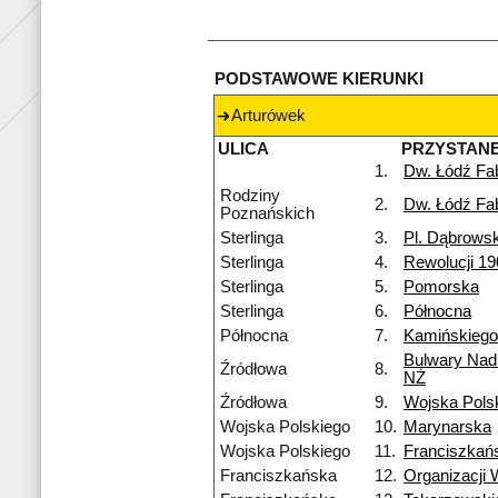
PODSTAWOWE KIERUNKI
Arturówek
ULICA
PRZYSTAN
1.
Dw. Łódź Fa
Rodziny
2.
Dw. Łódź Fa
Poznańskich
Sterlinga
3.
Pl. Dąbrows
Sterlinga
4.
Rewolucji 19
Sterlinga
5.
Pomorska
Sterlinga
6.
Północna
Północna
7.
Kamińskiego
Bulwary Nad
Źródłowa
8.
NŻ
Źródłowa
9.
Wojska Pols
Wojska Polskiego
10.
Marynarska
Wojska Polskiego
11.
Franciszkań
Franciszkańska
12.
Organizacji