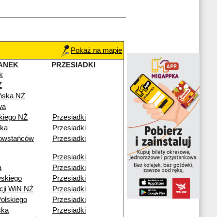
Pokaż na mapie
ANEK
PRZESIADKI
k
Ż
ńska NŻ
wa
kiego NŻ
Przesiadki
ska
Przesiadki
owstańców
Przesiadki
Przesiadki
a
Przesiadki
skiego
Przesiadki
cji WiN NŻ
Przesiadki
olskiego
Przesiadki
ska
Przesiadki