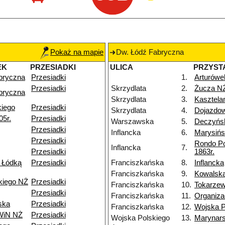
Pokaż na mapie
Dw. Łódź Fabryczna
EK
PRZESIADKI
ULICA
PRZYST
bryczna
Przesiadki
1.
Arturówe
Przesiadki
Skrzydlata
2.
Żucza N
bryczna
Skrzydlata
3.
Kasztela
kiego
Przesiadki
Skrzydlata
4.
Dojazdo
05r.
Przesiadki
Warszawska
5.
Deczyńs
Przesiadki
Inflancka
6.
Marysiń
Przesiadki
Rondo P
Inflancka
7.
Przesiadki
1863r.
 Łódką
Przesiadki
Franciszkańska
8.
Inflancka
Franciszkańska
9.
Kowalsk
kiego NŻ
Przesiadki
Franciszkańska
10.
Tokarzew
Przesiadki
Franciszkańska
11.
Organiza
ska
Przesiadki
Franciszkańska
12.
Wojska P
 WiN NŻ
Przesiadki
Wojska Polskiego
13.
Marynar