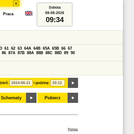
x
Sobota
08-08-2026
Praca
09:34
D
61
62
63
64A
64B
65A
65B
66
67
86
87A
87B
88A
88B
88C
88D
89
90
zień:
i godzinę:
Schematy
Pobierz
Pomoc