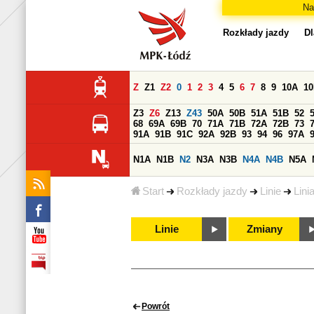
Na
Rozkłady jazdy
Dl
Z
Z1
Z2
0
1
2
3
4
5
6
7
8
9
10A
1
Z3
Z6
Z13
Z43
50A
50B
51A
51B
52
68
69A
69B
70
71A
71B
72A
72B
73
91A
91B
91C
92A
92B
93
94
96
97A
N1A
N1B
N2
N3A
N3B
N4A
N4B
N5A
Start
Rozkłady jazdy
Linie
Lini
Linie
Zmiany
Powrót