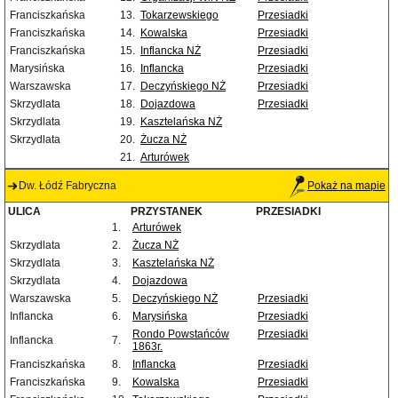
Franciszkańska
13.
Tokarzewskiego
Przesiadki
Franciszkańska
14.
Kowalska
Przesiadki
Franciszkańska
15.
Inflancka NŻ
Przesiadki
Marysińska
16.
Inflancka
Przesiadki
Warszawska
17.
Deczyńskiego NŻ
Przesiadki
Skrzydlata
18.
Dojazdowa
Przesiadki
Skrzydlata
19.
Kasztelańska NŻ
Skrzydlata
20.
Żucza NŻ
21.
Arturówek
Dw. Łódź Fabryczna
Pokaż na mapie
ULICA
PRZYSTANEK
PRZESIADKI
1.
Arturówek
Skrzydlata
2.
Żucza NŻ
Skrzydlata
3.
Kasztelańska NŻ
Skrzydlata
4.
Dojazdowa
Warszawska
5.
Deczyńskiego NŻ
Przesiadki
Inflancka
6.
Marysińska
Przesiadki
Rondo Powstańców
Przesiadki
Inflancka
7.
1863r.
Franciszkańska
8.
Inflancka
Przesiadki
Franciszkańska
9.
Kowalska
Przesiadki