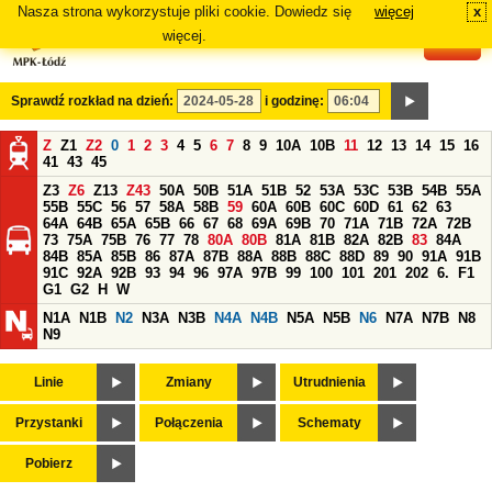
Nasza strona wykorzystuje pliki cookie. Dowiedz się
więcej
x
#
więcej.
Sprawdź rozkład na dzień:
i godzinę:
Z
Z1
Z2
0
1
2
3
4
5
6
7
8
9
10A
10B
11
12
13
14
15
16
41
43
45
Z3
Z6
Z13
Z43
50A
50B
51A
51B
52
53A
53C
53B
54B
55A
55B
55C
56
57
58A
58B
59
60A
60B
60C
60D
61
62
63
64A
64B
65A
65B
66
67
68
69A
69B
70
71A
71B
72A
72B
73
75A
75B
76
77
78
80A
80B
81A
81B
82A
82B
83
84A
84B
85A
85B
86
87A
87B
88A
88B
88C
88D
89
90
91A
91B
91C
92A
92B
93
94
96
97A
97B
99
100
101
201
202
6.
F1
G1
G2
H
W
N1A
N1B
N2
N3A
N3B
N4A
N4B
N5A
N5B
N6
N7A
N7B
N8
N9
Linie
Zmiany
Utrudnienia
Przystanki
Połączenia
Schematy
Pobierz