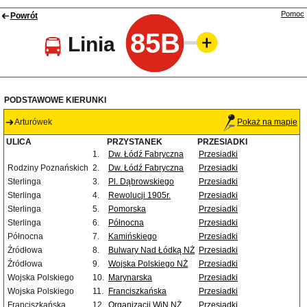
Pomoc
Powrót
85B
Linia
PODSTAWOWE KIERUNKI
Arturówek
Pokaż na mapie
ULICA
PRZYSTANEK
PRZESIADKI
1.
Dw. Łódź Fabryczna
Przesiadki
Rodziny Poznańskich
2.
Dw. Łódź Fabryczna
Przesiadki
Sterlinga
3.
Pl. Dąbrowskiego
Przesiadki
Sterlinga
4.
Rewolucji 1905r.
Przesiadki
Sterlinga
5.
Pomorska
Przesiadki
Sterlinga
6.
Północna
Przesiadki
Północna
7.
Kamińskiego
Przesiadki
Źródłowa
8.
Bulwary Nad Łódką NŻ
Przesiadki
Źródłowa
9.
Wojska Polskiego NŻ
Przesiadki
Wojska Polskiego
10.
Marynarska
Przesiadki
Wojska Polskiego
11.
Franciszkańska
Przesiadki
Franciszkańska
12.
Organizacji WiN NŻ
Przesiadki