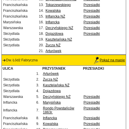
Franciszkańska
13.
Tokarzewskiego
Przesiadki
Franciszkańska
14.
Kowalska
Przesiadki
Franciszkańska
15.
Inflancka NŻ
Przesiadki
Marysińska
16.
Inflancka
Przesiadki
Warszawska
17.
Deczyńskiego NŻ
Przesiadki
Skrzydlata
18.
Dojazdowa
Przesiadki
Skrzydlata
19.
Kasztelańska NŻ
Skrzydlata
20.
Żucza NŻ
21.
Arturówek
Dw. Łódź Fabryczna
Pokaż na mapie
ULICA
PRZYSTANEK
PRZESIADKI
1.
Arturówek
Skrzydlata
2.
Żucza NŻ
Skrzydlata
3.
Kasztelańska NŻ
Skrzydlata
4.
Dojazdowa
Warszawska
5.
Deczyńskiego NŻ
Przesiadki
Inflancka
6.
Marysińska
Przesiadki
Rondo Powstańców
Przesiadki
Inflancka
7.
1863r.
Franciszkańska
8.
Inflancka
Przesiadki
Franciszkańska
9.
Kowalska
Przesiadki