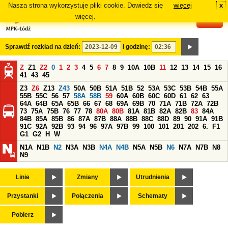
Nasza strona wykorzystuje pliki cookie. Dowiedz się
więcej
x
#
więcej.
Sprawdź rozkład na dzień:
i godzinę:
Z
Z1
Z2
0
1
2
3
4
5
6
7
8
9
10A
10B
11
12
13
14
15
16
41
43
45
Z3
Z6
Z13
Z43
50A
50B
51A
51B
52
53A
53C
53B
54B
55A
55B
55C
56
57
58A
58B
59
60A
60B
60C
60D
61
62
63
64A
64B
65A
65B
66
67
68
69A
69B
70
71A
71B
72A
72B
73
75A
75B
76
77
78
80A
80B
81A
81B
82A
82B
83
84A
84B
85A
85B
86
87A
87B
88A
88B
88C
88D
89
90
91A
91B
91C
92A
92B
93
94
96
97A
97B
99
100
101
201
202
6.
F1
G1
G2
H
W
N1A
N1B
N2
N3A
N3B
N4A
N4B
N5A
N5B
N6
N7A
N7B
N8
N9
Linie
Zmiany
Utrudnienia
Przystanki
Połączenia
Schematy
Pobierz