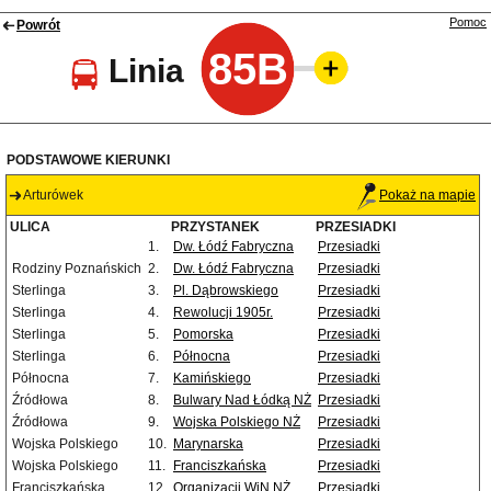
Pomoc
Powrót
85B
Linia
PODSTAWOWE KIERUNKI
Arturówek
Pokaż na mapie
ULICA
PRZYSTANEK
PRZESIADKI
1.
Dw. Łódź Fabryczna
Przesiadki
Rodziny Poznańskich
2.
Dw. Łódź Fabryczna
Przesiadki
Sterlinga
3.
Pl. Dąbrowskiego
Przesiadki
Sterlinga
4.
Rewolucji 1905r.
Przesiadki
Sterlinga
5.
Pomorska
Przesiadki
Sterlinga
6.
Północna
Przesiadki
Północna
7.
Kamińskiego
Przesiadki
Źródłowa
8.
Bulwary Nad Łódką NŻ
Przesiadki
Źródłowa
9.
Wojska Polskiego NŻ
Przesiadki
Wojska Polskiego
10.
Marynarska
Przesiadki
Wojska Polskiego
11.
Franciszkańska
Przesiadki
Franciszkańska
12.
Organizacji WiN NŻ
Przesiadki