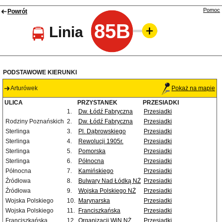
Pomoc
Powrót
85B
Linia
PODSTAWOWE KIERUNKI
Arturówek
Pokaż na mapie
ULICA
PRZYSTANEK
PRZESIADKI
1.
Dw. Łódź Fabryczna
Przesiadki
Rodziny Poznańskich
2.
Dw. Łódź Fabryczna
Przesiadki
Sterlinga
3.
Pl. Dąbrowskiego
Przesiadki
Sterlinga
4.
Rewolucji 1905r.
Przesiadki
Sterlinga
5.
Pomorska
Przesiadki
Sterlinga
6.
Północna
Przesiadki
Północna
7.
Kamińskiego
Przesiadki
Źródłowa
8.
Bulwary Nad Łódką NŻ
Przesiadki
Źródłowa
9.
Wojska Polskiego NŻ
Przesiadki
Wojska Polskiego
10.
Marynarska
Przesiadki
Wojska Polskiego
11.
Franciszkańska
Przesiadki
Franciszkańska
12.
Organizacji WiN NŻ
Przesiadki