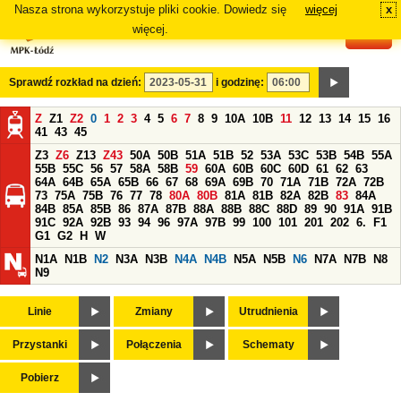
Nasza strona wykorzystuje pliki cookie. Dowiedz się
więcej
x
#
więcej.
Sprawdź rozkład na dzień:
i godzinę:
Z
Z1
Z2
0
1
2
3
4
5
6
7
8
9
10A
10B
11
12
13
14
15
16
41
43
45
Z3
Z6
Z13
Z43
50A
50B
51A
51B
52
53A
53C
53B
54B
55A
55B
55C
56
57
58A
58B
59
60A
60B
60C
60D
61
62
63
64A
64B
65A
65B
66
67
68
69A
69B
70
71A
71B
72A
72B
73
75A
75B
76
77
78
80A
80B
81A
81B
82A
82B
83
84A
84B
85A
85B
86
87A
87B
88A
88B
88C
88D
89
90
91A
91B
91C
92A
92B
93
94
96
97A
97B
99
100
101
201
202
6.
F1
G1
G2
H
W
N1A
N1B
N2
N3A
N3B
N4A
N4B
N5A
N5B
N6
N7A
N7B
N8
N9
Linie
Zmiany
Utrudnienia
Przystanki
Połączenia
Schematy
Pobierz