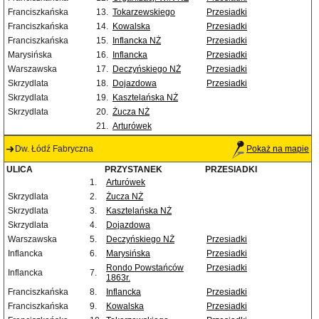
Franciszkańska
13.
Tokarzewskiego
Przesiadki
Franciszkańska
14.
Kowalska
Przesiadki
Franciszkańska
15.
Inflancka NŻ
Przesiadki
Marysińska
16.
Inflancka
Przesiadki
Warszawska
17.
Deczyńskiego NŻ
Przesiadki
Skrzydlata
18.
Dojazdowa
Przesiadki
Skrzydlata
19.
Kasztelańska NŻ
Skrzydlata
20.
Żucza NŻ
21.
Arturówek
Dw. Łódź Fabryczna
Pokaż na mapie
ULICA
PRZYSTANEK
PRZESIADKI
1.
Arturówek
Skrzydlata
2.
Żucza NŻ
Skrzydlata
3.
Kasztelańska NŻ
Skrzydlata
4.
Dojazdowa
Warszawska
5.
Deczyńskiego NŻ
Przesiadki
Inflancka
6.
Marysińska
Przesiadki
Rondo Powstańców
Przesiadki
Inflancka
7.
1863r.
Franciszkańska
8.
Inflancka
Przesiadki
Franciszkańska
9.
Kowalska
Przesiadki