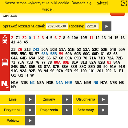
Nasza strona wykorzystuje pliki cookie. Dowiedz się
więcej
x
#
więcej.
Sprawdź rozkład na dzień:
i godzinę:
Z
Z1
Z2
0
1
2
3
4
5
6
7
8
9
10A
10B
11
12
13
14
15
16
41
43
45
Z3
Z6
Z13
Z43
50A
50B
51A
51B
52
53A
53C
53B
54B
55A
55B
55C
56
57
58A
58B
59
60A
60B
60C
60D
61
62
63
64A
64B
65A
65B
66
67
68
69A
69B
70
71A
71B
72A
72B
73
75A
75B
76
77
78
80A
80B
81A
81B
82A
82B
83
84A
84B
85A
85B
86
87A
87B
88A
88B
88C
88D
89
90
91A
91B
91C
92A
92B
93
94
96
97A
97B
99
100
101
201
202
6.
F1
G1
G2
H
W
N1A
N1B
N2
N3A
N3B
N4A
N4B
N5A
N5B
N6
N7A
N7B
N8
N9
Linie
Zmiany
Utrudnienia
Przystanki
Połączenia
Schematy
Pobierz