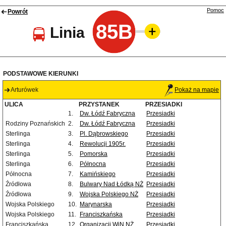
Pomoc
Powrót
85B
Linia
PODSTAWOWE KIERUNKI
Arturówek
Pokaż na mapie
ULICA
PRZYSTANEK
PRZESIADKI
1.
Dw. Łódź Fabryczna
Przesiadki
Rodziny Poznańskich
2.
Dw. Łódź Fabryczna
Przesiadki
Sterlinga
3.
Pl. Dąbrowskiego
Przesiadki
Sterlinga
4.
Rewolucji 1905r.
Przesiadki
Sterlinga
5.
Pomorska
Przesiadki
Sterlinga
6.
Północna
Przesiadki
Północna
7.
Kamińskiego
Przesiadki
Źródłowa
8.
Bulwary Nad Łódką NŻ
Przesiadki
Źródłowa
9.
Wojska Polskiego NŻ
Przesiadki
Wojska Polskiego
10.
Marynarska
Przesiadki
Wojska Polskiego
11.
Franciszkańska
Przesiadki
Franciszkańska
12.
Organizacji WiN NŻ
Przesiadki