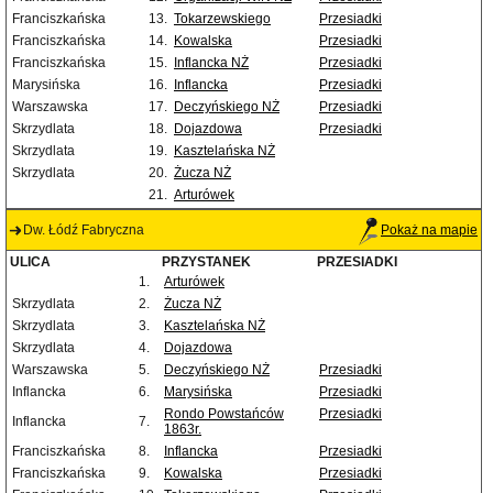
Franciszkańska
13.
Tokarzewskiego
Przesiadki
Franciszkańska
14.
Kowalska
Przesiadki
Franciszkańska
15.
Inflancka NŻ
Przesiadki
Marysińska
16.
Inflancka
Przesiadki
Warszawska
17.
Deczyńskiego NŻ
Przesiadki
Skrzydlata
18.
Dojazdowa
Przesiadki
Skrzydlata
19.
Kasztelańska NŻ
Skrzydlata
20.
Żucza NŻ
21.
Arturówek
Dw. Łódź Fabryczna
Pokaż na mapie
ULICA
PRZYSTANEK
PRZESIADKI
1.
Arturówek
Skrzydlata
2.
Żucza NŻ
Skrzydlata
3.
Kasztelańska NŻ
Skrzydlata
4.
Dojazdowa
Warszawska
5.
Deczyńskiego NŻ
Przesiadki
Inflancka
6.
Marysińska
Przesiadki
Rondo Powstańców
Przesiadki
Inflancka
7.
1863r.
Franciszkańska
8.
Inflancka
Przesiadki
Franciszkańska
9.
Kowalska
Przesiadki