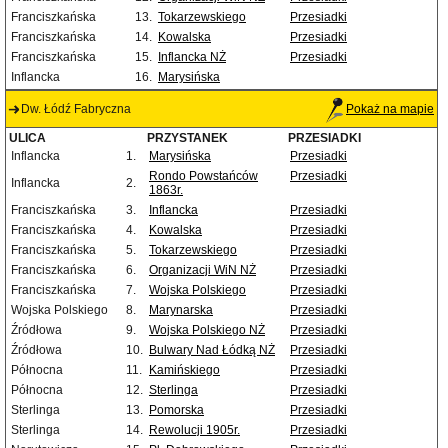
Franciszkańska
13.
Tokarzewskiego
Przesiadki
Franciszkańska
14.
Kowalska
Przesiadki
Franciszkańska
15.
Inflancka NŻ
Przesiadki
Inflancka
16.
Marysińska
Dw. Łódź Fabryczna
Pokaż na mapie
ULICA
PRZYSTANEK
PRZESIADKI
Inflancka
1.
Marysińska
Przesiadki
Rondo Powstańców
Przesiadki
Inflancka
2.
1863r.
Franciszkańska
3.
Inflancka
Przesiadki
Franciszkańska
4.
Kowalska
Przesiadki
Franciszkańska
5.
Tokarzewskiego
Przesiadki
Franciszkańska
6.
Organizacji WiN NŻ
Przesiadki
Franciszkańska
7.
Wojska Polskiego
Przesiadki
Wojska Polskiego
8.
Marynarska
Przesiadki
Źródłowa
9.
Wojska Polskiego NŻ
Przesiadki
Źródłowa
10.
Bulwary Nad Łódką NŻ
Przesiadki
Północna
11.
Kamińskiego
Przesiadki
Północna
12.
Sterlinga
Przesiadki
Sterlinga
13.
Pomorska
Przesiadki
Sterlinga
14.
Rewolucji 1905r.
Przesiadki