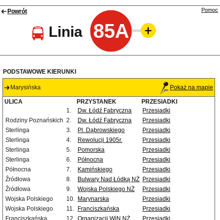
Pomoc
Powrót
85A
Linia
PODSTAWOWE KIERUNKI
Marysińska
Pokaż na mapie
ULICA
PRZYSTANEK
PRZESIADKI
1.
Dw. Łódź Fabryczna
Przesiadki
Rodziny Poznańskich
2.
Dw. Łódź Fabryczna
Przesiadki
Sterlinga
3.
Pl. Dąbrowskiego
Przesiadki
Sterlinga
4.
Rewolucji 1905r.
Przesiadki
Sterlinga
5.
Pomorska
Przesiadki
Sterlinga
6.
Północna
Przesiadki
Północna
7.
Kamińskiego
Przesiadki
Źródłowa
8.
Bulwary Nad Łódką NŻ
Przesiadki
Źródłowa
9.
Wojska Polskiego NŻ
Przesiadki
Wojska Polskiego
10.
Marynarska
Przesiadki
Wojska Polskiego
11.
Franciszkańska
Przesiadki
Franciszkańska
12.
Organizacji WiN NŻ
Przesiadki