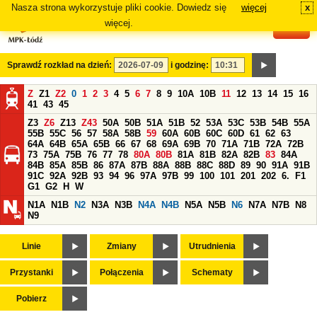
Nasza strona wykorzystuje pliki cookie. Dowiedz się
więcej
x
#
więcej.
Sprawdź rozkład na dzień:
i godzinę:
Z
Z1
Z2
0
1
2
3
4
5
6
7
8
9
10A
10B
11
12
13
14
15
16
41
43
45
Z3
Z6
Z13
Z43
50A
50B
51A
51B
52
53A
53C
53B
54B
55A
55B
55C
56
57
58A
58B
59
60A
60B
60C
60D
61
62
63
64A
64B
65A
65B
66
67
68
69A
69B
70
71A
71B
72A
72B
73
75A
75B
76
77
78
80A
80B
81A
81B
82A
82B
83
84A
84B
85A
85B
86
87A
87B
88A
88B
88C
88D
89
90
91A
91B
91C
92A
92B
93
94
96
97A
97B
99
100
101
201
202
6.
F1
G1
G2
H
W
N1A
N1B
N2
N3A
N3B
N4A
N4B
N5A
N5B
N6
N7A
N7B
N8
N9
Linie
Zmiany
Utrudnienia
Przystanki
Połączenia
Schematy
Pobierz