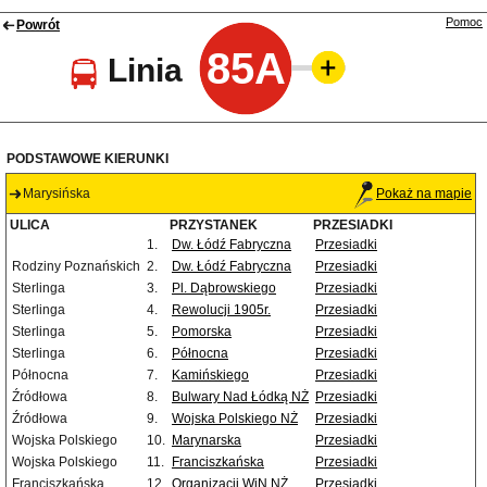
Pomoc
Powrót
85A
Linia
PODSTAWOWE KIERUNKI
Marysińska
Pokaż na mapie
ULICA
PRZYSTANEK
PRZESIADKI
1.
Dw. Łódź Fabryczna
Przesiadki
Rodziny Poznańskich
2.
Dw. Łódź Fabryczna
Przesiadki
Sterlinga
3.
Pl. Dąbrowskiego
Przesiadki
Sterlinga
4.
Rewolucji 1905r.
Przesiadki
Sterlinga
5.
Pomorska
Przesiadki
Sterlinga
6.
Północna
Przesiadki
Północna
7.
Kamińskiego
Przesiadki
Źródłowa
8.
Bulwary Nad Łódką NŻ
Przesiadki
Źródłowa
9.
Wojska Polskiego NŻ
Przesiadki
Wojska Polskiego
10.
Marynarska
Przesiadki
Wojska Polskiego
11.
Franciszkańska
Przesiadki
Franciszkańska
12.
Organizacji WiN NŻ
Przesiadki