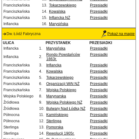
Franciszkańska
13.
Tokarzewskiego
Przesiadki
Franciszkańska
14.
Kowalska
Przesiadki
Franciszkańska
15.
Inflancka NŻ
Przesiadki
Inflancka
16.
Marysińska
Dw. Łódź Fabryczna
Pokaż na mapie
ULICA
PRZYSTANEK
PRZESIADKI
Inflancka
1.
Marysińska
Przesiadki
Rondo Powstańców
Przesiadki
Inflancka
2.
1863r.
Franciszkańska
3.
Inflancka
Przesiadki
Franciszkańska
4.
Kowalska
Przesiadki
Franciszkańska
5.
Tokarzewskiego
Przesiadki
Franciszkańska
6.
Organizacji WiN NŻ
Przesiadki
Franciszkańska
7.
Wojska Polskiego
Przesiadki
Wojska Polskiego
8.
Marynarska
Przesiadki
Źródłowa
9.
Wojska Polskiego NŻ
Przesiadki
Źródłowa
10.
Bulwary Nad Łódką NŻ
Przesiadki
Północna
11.
Kamińskiego
Przesiadki
Północna
12.
Sterlinga
Przesiadki
Sterlinga
13.
Pomorska
Przesiadki
Sterlinga
14.
Rewolucji 1905r.
Przesiadki