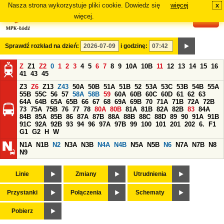
Nasza strona wykorzystuje pliki cookie. Dowiedz się
więcej
x
#
więcej.
Sprawdź rozkład na dzień:
i godzinę:
Z
Z1
Z2
0
1
2
3
4
5
6
7
8
9
10A
10B
11
12
13
14
15
16
41
43
45
Z3
Z6
Z13
Z43
50A
50B
51A
51B
52
53A
53C
53B
54B
55A
55B
55C
56
57
58A
58B
59
60A
60B
60C
60D
61
62
63
64A
64B
65A
65B
66
67
68
69A
69B
70
71A
71B
72A
72B
73
75A
75B
76
77
78
80A
80B
81A
81B
82A
82B
83
84A
84B
85A
85B
86
87A
87B
88A
88B
88C
88D
89
90
91A
91B
91C
92A
92B
93
94
96
97A
97B
99
100
101
201
202
6.
F1
G1
G2
H
W
N1A
N1B
N2
N3A
N3B
N4A
N4B
N5A
N5B
N6
N7A
N7B
N8
N9
Linie
Zmiany
Utrudnienia
Przystanki
Połączenia
Schematy
Pobierz