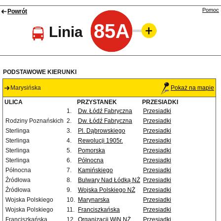
Pomoc
Powrót
85A
Linia
PODSTAWOWE KIERUNKI
Marysińska
Pokaż na mapie
ULICA
PRZYSTANEK
PRZESIADKI
1.
Dw. Łódź Fabryczna
Przesiadki
Rodziny Poznańskich
2.
Dw. Łódź Fabryczna
Przesiadki
Sterlinga
3.
Pl. Dąbrowskiego
Przesiadki
Sterlinga
4.
Rewolucji 1905r.
Przesiadki
Sterlinga
5.
Pomorska
Przesiadki
Sterlinga
6.
Północna
Przesiadki
Północna
7.
Kamińskiego
Przesiadki
Źródłowa
8.
Bulwary Nad Łódką NŻ
Przesiadki
Źródłowa
9.
Wojska Polskiego NŻ
Przesiadki
Wojska Polskiego
10.
Marynarska
Przesiadki
Wojska Polskiego
11.
Franciszkańska
Przesiadki
Franciszkańska
12.
Organizacji WiN NŻ
Przesiadki