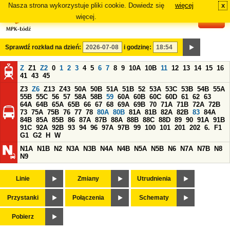
Nasza strona wykorzystuje pliki cookie. Dowiedz się
więcej
x
#
więcej.
Sprawdź rozkład na dzień:
i godzinę:
Z
Z1
Z2
0
1
2
3
4
5
6
7
8
9
10A
10B
11
12
13
14
15
16
41
43
45
Z3
Z6
Z13
Z43
50A
50B
51A
51B
52
53A
53C
53B
54B
55A
55B
55C
56
57
58A
58B
59
60A
60B
60C
60D
61
62
63
64A
64B
65A
65B
66
67
68
69A
69B
70
71A
71B
72A
72B
73
75A
75B
76
77
78
80A
80B
81A
81B
82A
82B
83
84A
84B
85A
85B
86
87A
87B
88A
88B
88C
88D
89
90
91A
91B
91C
92A
92B
93
94
96
97A
97B
99
100
101
201
202
6.
F1
G1
G2
H
W
N1A
N1B
N2
N3A
N3B
N4A
N4B
N5A
N5B
N6
N7A
N7B
N8
N9
Linie
Zmiany
Utrudnienia
Przystanki
Połączenia
Schematy
Pobierz