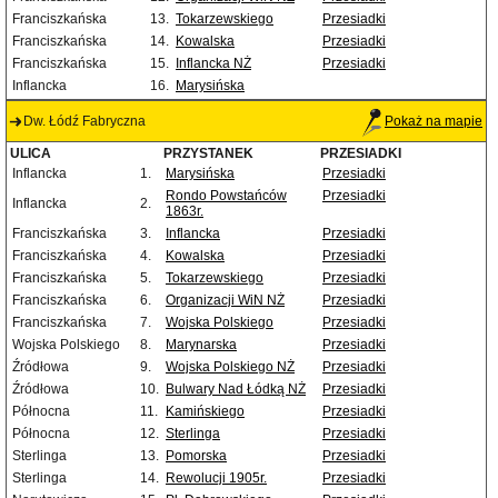
Franciszkańska
13.
Tokarzewskiego
Przesiadki
Franciszkańska
14.
Kowalska
Przesiadki
Franciszkańska
15.
Inflancka NŻ
Przesiadki
Inflancka
16.
Marysińska
Dw. Łódź Fabryczna
Pokaż na mapie
ULICA
PRZYSTANEK
PRZESIADKI
Inflancka
1.
Marysińska
Przesiadki
Rondo Powstańców
Przesiadki
Inflancka
2.
1863r.
Franciszkańska
3.
Inflancka
Przesiadki
Franciszkańska
4.
Kowalska
Przesiadki
Franciszkańska
5.
Tokarzewskiego
Przesiadki
Franciszkańska
6.
Organizacji WiN NŻ
Przesiadki
Franciszkańska
7.
Wojska Polskiego
Przesiadki
Wojska Polskiego
8.
Marynarska
Przesiadki
Źródłowa
9.
Wojska Polskiego NŻ
Przesiadki
Źródłowa
10.
Bulwary Nad Łódką NŻ
Przesiadki
Północna
11.
Kamińskiego
Przesiadki
Północna
12.
Sterlinga
Przesiadki
Sterlinga
13.
Pomorska
Przesiadki
Sterlinga
14.
Rewolucji 1905r.
Przesiadki