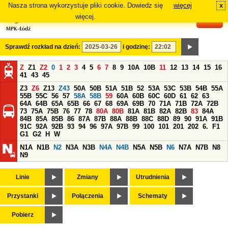
Nasza strona wykorzystuje pliki cookie. Dowiedz się
więcej
x
#
więcej.
Sprawdź rozkład na dzień:
i godzinę:
Z
Z1
Z2
0
1
2
3
4
5
6
7
8
9
10A
10B
11
12
13
14
15
16
41
43
45
Z3
Z6
Z13
Z43
50A
50B
51A
51B
52
53A
53C
53B
54B
55A
55B
55C
56
57
58A
58B
59
60A
60B
60C
60D
61
62
63
64A
64B
65A
65B
66
67
68
69A
69B
70
71A
71B
72A
72B
73
75A
75B
76
77
78
80A
80B
81A
81B
82A
82B
83
84A
84B
85A
85B
86
87A
87B
88A
88B
88C
88D
89
90
91A
91B
91C
92A
92B
93
94
96
97A
97B
99
100
101
201
202
6.
F1
G1
G2
H
W
N1A
N1B
N2
N3A
N3B
N4A
N4B
N5A
N5B
N6
N7A
N7B
N8
N9
Linie
Zmiany
Utrudnienia
Przystanki
Połączenia
Schematy
Pobierz