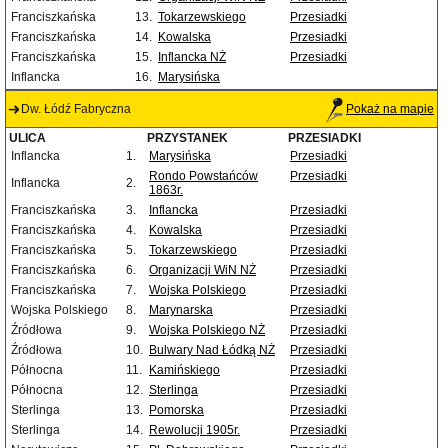
Franciszkańska
13.
Tokarzewskiego
Przesiadki
Franciszkańska
14.
Kowalska
Przesiadki
Franciszkańska
15.
Inflancka NŻ
Przesiadki
Inflancka
16.
Marysińska
Dw. Łódź Fabryczna
Pokaż na mapie
ULICA
PRZYSTANEK
PRZESIADKI
Inflancka
1.
Marysińska
Przesiadki
Rondo Powstańców
Przesiadki
Inflancka
2.
1863r.
Franciszkańska
3.
Inflancka
Przesiadki
Franciszkańska
4.
Kowalska
Przesiadki
Franciszkańska
5.
Tokarzewskiego
Przesiadki
Franciszkańska
6.
Organizacji WiN NŻ
Przesiadki
Franciszkańska
7.
Wojska Polskiego
Przesiadki
Wojska Polskiego
8.
Marynarska
Przesiadki
Źródłowa
9.
Wojska Polskiego NŻ
Przesiadki
Źródłowa
10.
Bulwary Nad Łódką NŻ
Przesiadki
Północna
11.
Kamińskiego
Przesiadki
Północna
12.
Sterlinga
Przesiadki
Sterlinga
13.
Pomorska
Przesiadki
Sterlinga
14.
Rewolucji 1905r.
Przesiadki