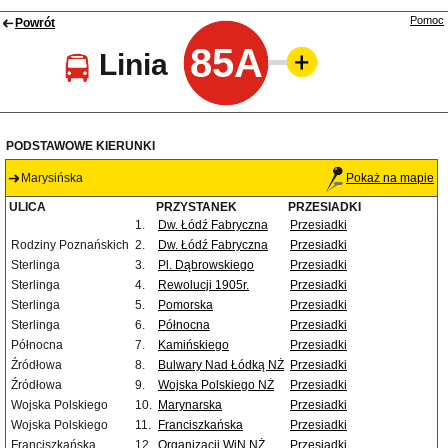
Pomoc
Powrót
85A
Linia
PODSTAWOWE KIERUNKI
Marysińska
Pokaż na mapie
ULICA
PRZYSTANEK
PRZESIADKI
1.
Dw. Łódź Fabryczna
Przesiadki
Rodziny Poznańskich
2.
Dw. Łódź Fabryczna
Przesiadki
Sterlinga
3.
Pl. Dąbrowskiego
Przesiadki
Sterlinga
4.
Rewolucji 1905r.
Przesiadki
Sterlinga
5.
Pomorska
Przesiadki
Sterlinga
6.
Północna
Przesiadki
Północna
7.
Kamińskiego
Przesiadki
Źródłowa
8.
Bulwary Nad Łódką NŻ
Przesiadki
Źródłowa
9.
Wojska Polskiego NŻ
Przesiadki
Wojska Polskiego
10.
Marynarska
Przesiadki
Wojska Polskiego
11.
Franciszkańska
Przesiadki
Franciszkańska
12.
Organizacji WiN NŻ
Przesiadki