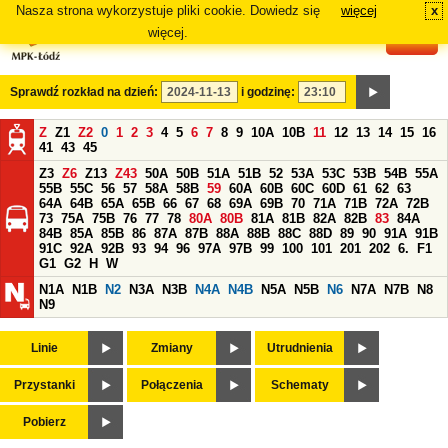
Nasza strona wykorzystuje pliki cookie. Dowiedz się
więcej
x
#
więcej.
Sprawdź rozkład na dzień:
i godzinę:
Z
Z1
Z2
0
1
2
3
4
5
6
7
8
9
10A
10B
11
12
13
14
15
16
41
43
45
Z3
Z6
Z13
Z43
50A
50B
51A
51B
52
53A
53C
53B
54B
55A
55B
55C
56
57
58A
58B
59
60A
60B
60C
60D
61
62
63
64A
64B
65A
65B
66
67
68
69A
69B
70
71A
71B
72A
72B
73
75A
75B
76
77
78
80A
80B
81A
81B
82A
82B
83
84A
84B
85A
85B
86
87A
87B
88A
88B
88C
88D
89
90
91A
91B
91C
92A
92B
93
94
96
97A
97B
99
100
101
201
202
6.
F1
G1
G2
H
W
N1A
N1B
N2
N3A
N3B
N4A
N4B
N5A
N5B
N6
N7A
N7B
N8
N9
Linie
Zmiany
Utrudnienia
Przystanki
Połączenia
Schematy
Pobierz