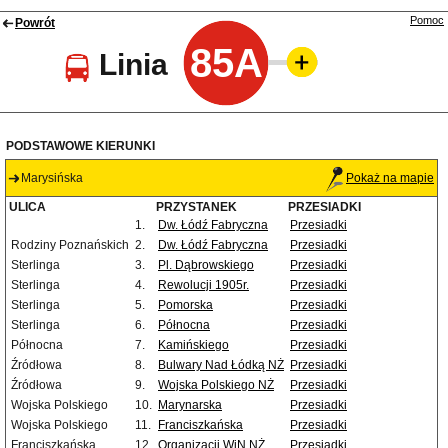
Pomoc
Powrót
85A
Linia
PODSTAWOWE KIERUNKI
Marysińska
Pokaż na mapie
ULICA
PRZYSTANEK
PRZESIADKI
1.
Dw. Łódź Fabryczna
Przesiadki
Rodziny Poznańskich
2.
Dw. Łódź Fabryczna
Przesiadki
Sterlinga
3.
Pl. Dąbrowskiego
Przesiadki
Sterlinga
4.
Rewolucji 1905r.
Przesiadki
Sterlinga
5.
Pomorska
Przesiadki
Sterlinga
6.
Północna
Przesiadki
Północna
7.
Kamińskiego
Przesiadki
Źródłowa
8.
Bulwary Nad Łódką NŻ
Przesiadki
Źródłowa
9.
Wojska Polskiego NŻ
Przesiadki
Wojska Polskiego
10.
Marynarska
Przesiadki
Wojska Polskiego
11.
Franciszkańska
Przesiadki
Franciszkańska
12.
Organizacji WiN NŻ
Przesiadki