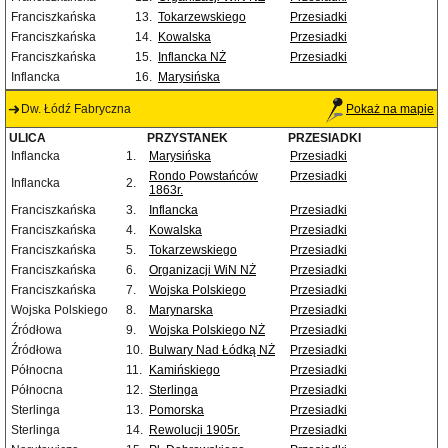
Franciszkańska
13.
Tokarzewskiego
Przesiadki
Franciszkańska
14.
Kowalska
Przesiadki
Franciszkańska
15.
Inflancka NŻ
Przesiadki
Inflancka
16.
Marysińska
Dw. Łódź Fabryczna
Pokaż na mapie
ULICA
PRZYSTANEK
PRZESIADKI
Inflancka
1.
Marysińska
Przesiadki
Rondo Powstańców
Przesiadki
Inflancka
2.
1863r.
Franciszkańska
3.
Inflancka
Przesiadki
Franciszkańska
4.
Kowalska
Przesiadki
Franciszkańska
5.
Tokarzewskiego
Przesiadki
Franciszkańska
6.
Organizacji WiN NŻ
Przesiadki
Franciszkańska
7.
Wojska Polskiego
Przesiadki
Wojska Polskiego
8.
Marynarska
Przesiadki
Źródłowa
9.
Wojska Polskiego NŻ
Przesiadki
Źródłowa
10.
Bulwary Nad Łódką NŻ
Przesiadki
Północna
11.
Kamińskiego
Przesiadki
Północna
12.
Sterlinga
Przesiadki
Sterlinga
13.
Pomorska
Przesiadki
Sterlinga
14.
Rewolucji 1905r.
Przesiadki