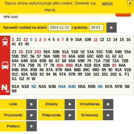
Nasza strona wykorzystuje pliki cookie. Dowiedz się
więcej
x
#
więcej.
Sprawdź rozkład na dzień:
i godzinę:
Z
Z1
Z2
0
1
2
3
4
5
6
7
8
9
10A
10B
11
12
13
14
15
16
41
43
45
Z3
Z6
Z13
Z43
50A
50B
51A
51B
52
53A
53C
53B
54B
55A
55B
55C
56
57
58A
58B
59
60A
60B
60C
60D
61
62
63
64A
64B
65A
65B
66
67
68
69A
69B
70
71A
71B
72A
72B
73
75A
75B
76
77
78
80A
80B
81A
81B
82A
82B
83
84A
84B
85A
85B
86
87A
87B
88A
88B
88C
88D
89
90
91A
91B
91C
92A
92B
93
94
96
97A
97B
99
100
101
201
202
6.
F1
G1
G2
H
W
N1A
N1B
N2
N3A
N3B
N4A
N4B
N5A
N5B
N6
N7A
N7B
N8
N9
Linie
Zmiany
Utrudnienia
Przystanki
Połączenia
Schematy
Pobierz