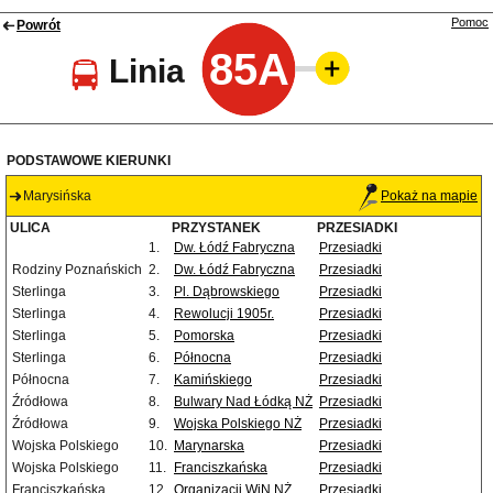
Pomoc
Powrót
85A
Linia
PODSTAWOWE KIERUNKI
Marysińska
Pokaż na mapie
ULICA
PRZYSTANEK
PRZESIADKI
1.
Dw. Łódź Fabryczna
Przesiadki
Rodziny Poznańskich
2.
Dw. Łódź Fabryczna
Przesiadki
Sterlinga
3.
Pl. Dąbrowskiego
Przesiadki
Sterlinga
4.
Rewolucji 1905r.
Przesiadki
Sterlinga
5.
Pomorska
Przesiadki
Sterlinga
6.
Północna
Przesiadki
Północna
7.
Kamińskiego
Przesiadki
Źródłowa
8.
Bulwary Nad Łódką NŻ
Przesiadki
Źródłowa
9.
Wojska Polskiego NŻ
Przesiadki
Wojska Polskiego
10.
Marynarska
Przesiadki
Wojska Polskiego
11.
Franciszkańska
Przesiadki
Franciszkańska
12.
Organizacji WiN NŻ
Przesiadki