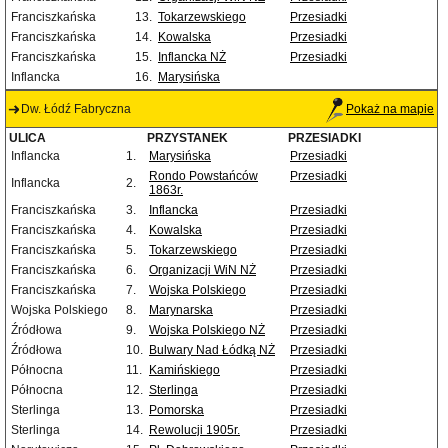
Franciszkańska
13.
Tokarzewskiego
Przesiadki
Franciszkańska
14.
Kowalska
Przesiadki
Franciszkańska
15.
Inflancka NŻ
Przesiadki
Inflancka
16.
Marysińska
Dw. Łódź Fabryczna
Pokaż na mapie
ULICA
PRZYSTANEK
PRZESIADKI
Inflancka
1.
Marysińska
Przesiadki
Rondo Powstańców
Przesiadki
Inflancka
2.
1863r.
Franciszkańska
3.
Inflancka
Przesiadki
Franciszkańska
4.
Kowalska
Przesiadki
Franciszkańska
5.
Tokarzewskiego
Przesiadki
Franciszkańska
6.
Organizacji WiN NŻ
Przesiadki
Franciszkańska
7.
Wojska Polskiego
Przesiadki
Wojska Polskiego
8.
Marynarska
Przesiadki
Źródłowa
9.
Wojska Polskiego NŻ
Przesiadki
Źródłowa
10.
Bulwary Nad Łódką NŻ
Przesiadki
Północna
11.
Kamińskiego
Przesiadki
Północna
12.
Sterlinga
Przesiadki
Sterlinga
13.
Pomorska
Przesiadki
Sterlinga
14.
Rewolucji 1905r.
Przesiadki